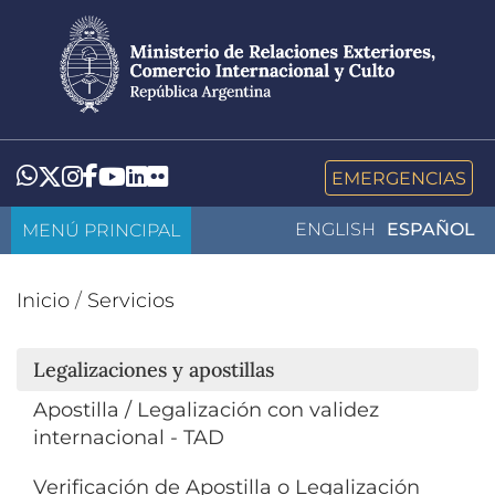
Pasar
al
contenido
principal
LinkedIn
Flickr
Whatsapp
Twitter
Instagram
Facebook
YouTube
EMERGENCIAS
MENÚ PRINCIPAL
ENGLISH
ESPAÑOL
Inicio
/
Servicios
Legalizaciones y apostillas
Apostilla / Legalización con validez
internacional - TAD
Verificación de Apostilla o Legalización