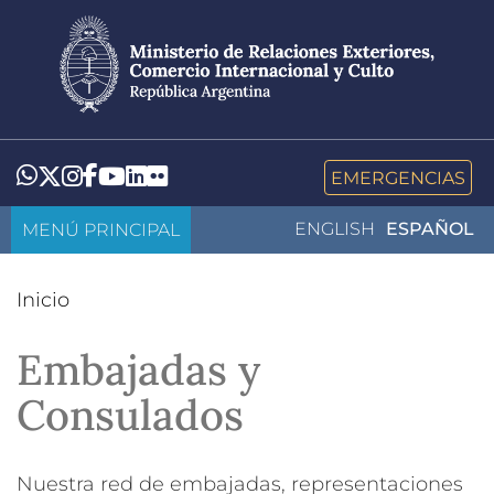
Pasar
al
contenido
principal
LinkedIn
Flickr
Whatsapp
Twitter
Instagram
Facebook
YouTube
EMERGENCIAS
MENÚ PRINCIPAL
ENGLISH
ESPAÑOL
Inicio
Embajadas y
Consulados
Nuestra red de embajadas, representaciones