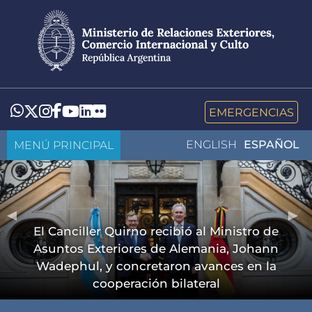
Pasar
al
contenido
principal
LinkedIn
Flickr
Whatsapp
Twitter
Instagram
Facebook
YouTube
EMERGENCIAS
MENÚ PRINCIPAL
ENGLISH
ESPAÑOL
El Canciller Quirno recibió al Ministro de
Asuntos Exteriores de Alemania, Johann
Wadephul, y concretaron avances en la
cooperación bilateral