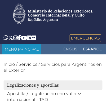
Pasar
al
contenido
principal
LinkedIn
Flickr
Whatsapp
Twitter
Instagram
Facebook
YouTube
EMERGENCIAS
MENÚ PRINCIPAL
ENGLISH
ESPAÑOL
Inicio
/
Servicios
/
Servicios para Argentinos en
el Exterior
Legalizaciones y apostillas
Apostilla / Legalización con validez
internacional - TAD