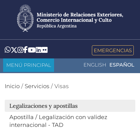
Pasar
al
contenido
principal
LinkedIn
Flickr
Whatsapp
Twitter
Instagram
Facebook
YouTube
EMERGENCIAS
MENÚ PRINCIPAL
ENGLISH
ESPAÑOL
Inicio
/
Servicios
/
Visas
Legalizaciones y apostillas
Apostilla / Legalización con validez
internacional - TAD