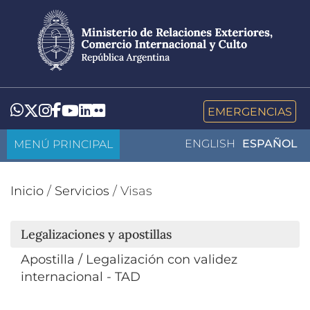
Pasar
al
contenido
principal
LinkedIn
Flickr
Whatsapp
Twitter
Instagram
Facebook
YouTube
EMERGENCIAS
MENÚ PRINCIPAL
ENGLISH
ESPAÑOL
Inicio
/
Servicios
/
Visas
Legalizaciones y apostillas
Apostilla / Legalización con validez
internacional - TAD