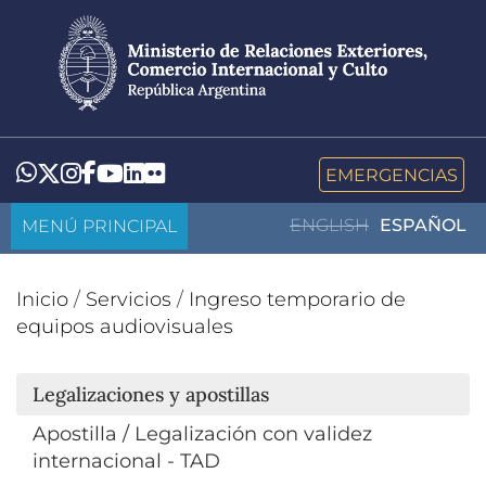
Pasar
al
contenido
principal
LinkedIn
Flickr
Whatsapp
Twitter
Instagram
Facebook
YouTube
EMERGENCIAS
MENÚ PRINCIPAL
ENGLISH
ESPAÑOL
Inicio
/
Servicios
/
Ingreso temporario de
equipos audiovisuales
Legalizaciones y apostillas
Apostilla / Legalización con validez
internacional - TAD