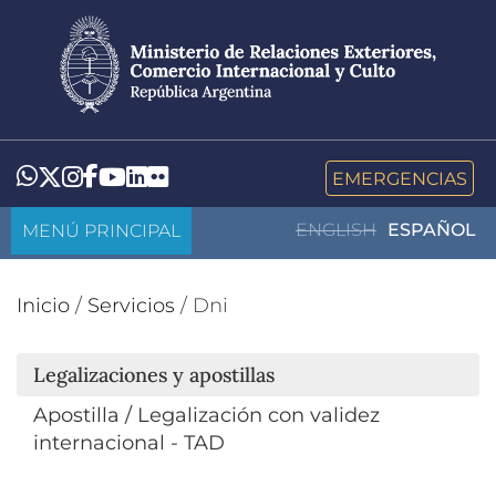
Pasar
al
contenido
principal
LinkedIn
Flickr
Whatsapp
Twitter
Instagram
Facebook
YouTube
EMERGENCIAS
MENÚ PRINCIPAL
ENGLISH
ESPAÑOL
Inicio
/
Servicios
/
Dni
Legalizaciones y apostillas
Apostilla / Legalización con validez
internacional - TAD