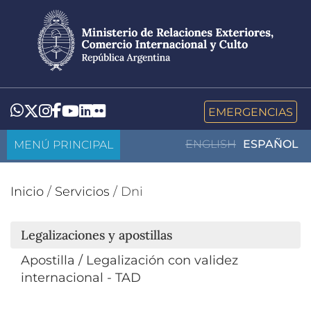
Pasar
al
contenido
principal
LinkedIn
Flickr
Whatsapp
Twitter
Instagram
Facebook
YouTube
EMERGENCIAS
MENÚ PRINCIPAL
ENGLISH
ESPAÑOL
Inicio
/
Servicios
/
Dni
Legalizaciones y apostillas
Apostilla / Legalización con validez
internacional - TAD