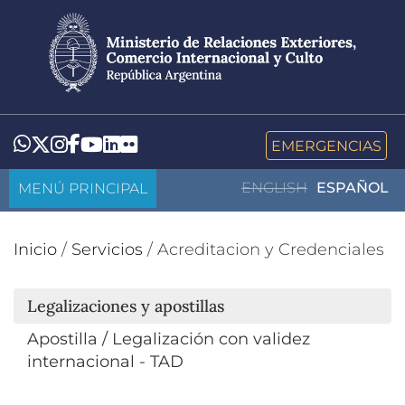
Pasar
al
contenido
principal
LinkedIn
Flickr
Whatsapp
Twitter
Instagram
Facebook
YouTube
EMERGENCIAS
MENÚ PRINCIPAL
ENGLISH
ESPAÑOL
Inicio
/
Servicios
/
Acreditacion y Credenciales
Legalizaciones y apostillas
Apostilla / Legalización con validez
internacional - TAD