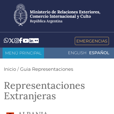
Pasar
al
contenido
principal
LinkedIn
Flickr
Whatsapp
Twitter
Instagram
Facebook
YouTube
EMERGENCIAS
MENÚ PRINCIPAL
ENGLISH
ESPAÑOL
Inicio
/
Guia Representaciones
Representaciones
Extranjeras