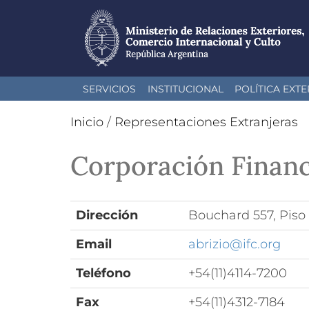
Pasar
SERVICIOS
INSTITUCIONAL
POLÍTICA EXTE
al
contenido
Inicio
/
Representaciones Extranjeras
principal
Corporación Financ
Dirección
Bouchard 557, Piso
Email
abrizio@ifc.org
Teléfono
+54(11)4114-7200
Fax
+54(11)4312-7184