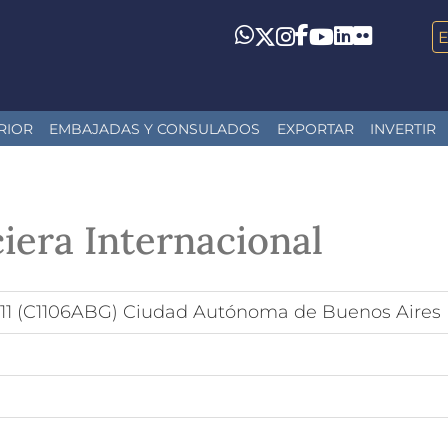
LinkedIn
Flickr
Whatsapp
Twitter
Instagram
Facebook
YouTube
RIOR
EMBAJADAS Y CONSULADOS
EXPORTAR
INVERTIR
iera Internacional
 11 (C1106ABG) Ciudad Autónoma de Buenos Aires