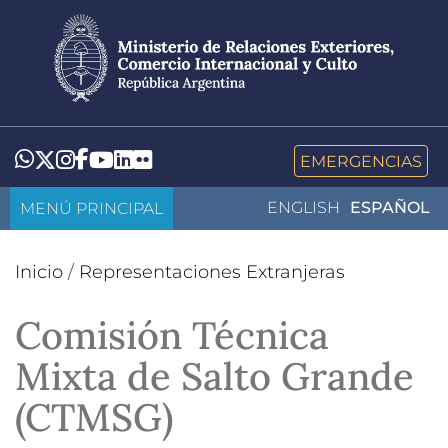
Pasar
al
contenido
principal
LinkedIn
Flickr
Whatsapp
Twitter
Instagram
Facebook
YouTube
EMERGENCIAS
MENÚ PRINCIPAL
ENGLISH
ESPAÑOL
Inicio
/
Representaciones Extranjeras
Comisión Técnica
Mixta de Salto Grande
(CTMSG)