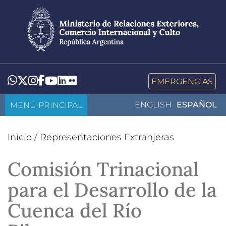
Pasar
al
contenido
principal
LinkedIn
Flickr
Whatsapp
Twitter
Instagram
Facebook
YouTube
EMERGENCIAS
MENÚ PRINCIPAL
ENGLISH
ESPAÑOL
Inicio
/
Representaciones Extranjeras
Comisión Trinacional
para el Desarrollo de la
Cuenca del Río