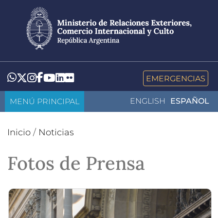
Pasar
al
contenido
principal
LinkedIn
Flickr
Whatsapp
Twitter
Instagram
Facebook
YouTube
EMERGENCIAS
MENÚ PRINCIPAL
ENGLISH
ESPAÑOL
Inicio
/
Noticias
Fotos de Prensa