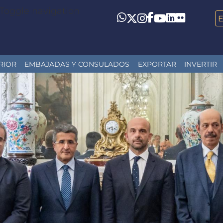
Toggle navigation
LinkedIn
Flickr
Whatsapp
Twitter
Instagram
Facebook
YouTube
RIOR
EMBAJADAS Y CONSULADOS
EXPORTAR
INVERTIR