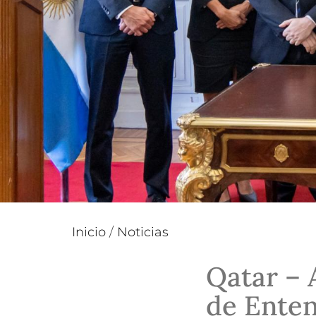
Inicio
/
Noticias
Qatar – 
de Enten