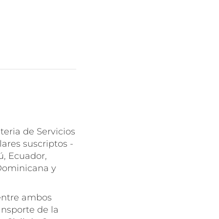
ria de Servicios
ares suscriptos -
ú, Ecuador,
Dominicana y
 entre ambos
ansporte de la