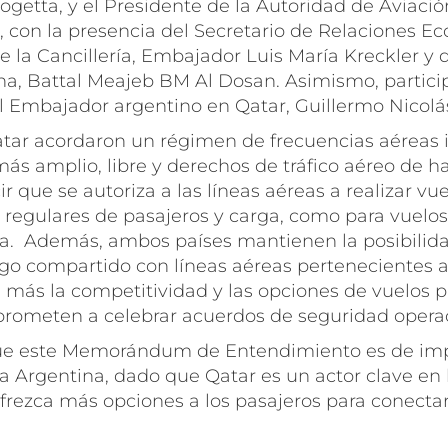
getta, y el Presidente de la Autoridad de Aviación
 con la presencia del Secretario de Relaciones E
e la Cancillería, Embajador Luis María Kreckler y
na, Battal Meajeb BM Al Dosan. Asimismo, partici
el Embajador argentino en Qatar, Guillermo Nicolá
atar acordaron un régimen de frecuencias aéreas 
ás amplio, libre y derechos de tráfico aéreo de 
ir que se autoriza a las líneas aéreas a realizar vu
 regulares de pasajeros y carga, como para vuelos
va. Además, ambos países mantienen la posibilida
go compartido con líneas aéreas pertenecientes a 
más la competitividad y las opciones de vuelos par
ometen a celebrar acuerdos de seguridad operac
ue este Memorándum de Entendimiento es de im
la Argentina, dado que Qatar es un actor clave en 
ofrezca más opciones a los pasajeros para conecta