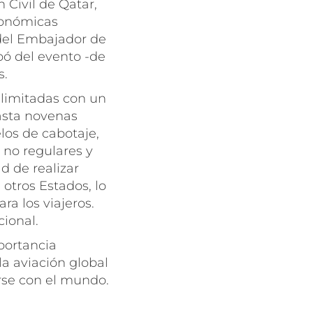
 Civil de Qatar,
conómicas
 del Embajador de
pó del evento -de
s.
ilimitadas con un
hasta novenas
elos de cabotaje,
 no regulares y
d de realizar
otros Estados, lo
a los viajeros.
ional.
portancia
la aviación global
rse con el mundo.