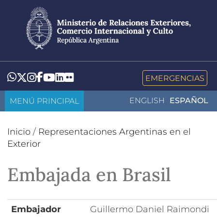
Pasar
al
contenido
principal
LinkedIn
Flickr
Whatsapp
Twitter
Instagram
Facebook
YouTube
EMERGENCIAS
MENÚ PRINCIPAL
ENGLISH
ESPAÑOL
Inicio
/
Representaciones Argentinas en el
Exterior
Embajada en Brasil
Embajador
Guillermo Daniel Raimondi