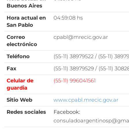
Buenos Aires
Hora actual en
04:59:08 hs
San Pablo
Correo
cpabl@mrecic.gov.ar
electrónico
Teléfono
(55-11) 38979522 / (55-11) 389
Fax
(55-11) 38979529 / (55-11) 3082
Celular de
(55-11) 996041561
guardia
Sitio Web
www.cpabl.mrecic.gov.ar
Redes sociales
Facebook:
consuladoargentinosp@gma