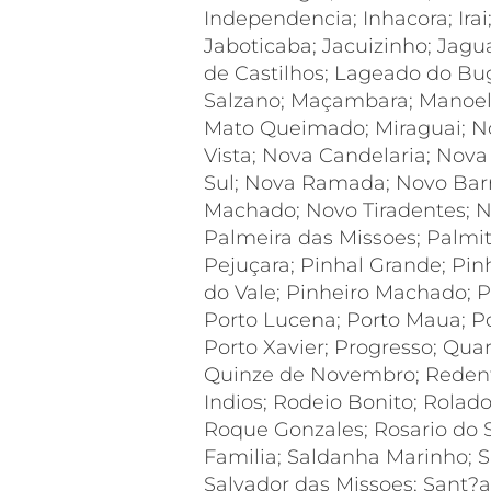
Independencia; Inhacora; Irai; 
Jaboticaba; Jacuizinho; Jaguari
de Castilhos; Lageado do Bug
Salzano; Maçambara; Manoel 
Mato Queimado; Miraguai; N
Vista; Nova Candelaria; Nov
Sul; Nova Ramada; Novo Barr
Machado; Novo Tiradentes; N
Palmeira das Missoes; Palmi
Pejuçara; Pinhal Grande; Pin
do Vale; Pinheiro Machado; Pi
Porto Lucena; Porto Maua; Po
Porto Xavier; Progresso; Qua
Quinze de Novembro; Redent
Indios; Rodeio Bonito; Rolad
Roque Gonzales; Rosario do 
Familia; Saldanha Marinho; Sa
Salvador das Missoes; Sant?