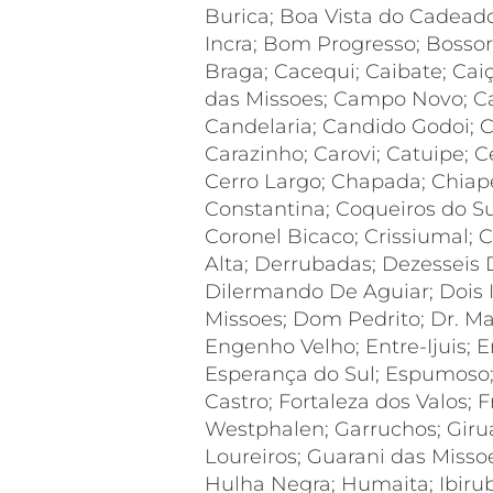
Burica; Boa Vista do Cadeado
Incra; Bom Progresso; Bosso
Braga; Cacequi; Caibate; Ca
das Missoes; Campo Novo; C
Candelaria; Candido Godoi; 
Carazinho; Carovi; Catuipe; C
Cerro Largo; Chapada; Chiap
Constantina; Coqueiros do Su
Coronel Bicaco; Crissiumal; Cr
Alta; Derrubadas; Dezesseis
Dilermando De Aguiar; Dois 
Missoes; Dom Pedrito; Dr. Ma
Engenho Velho; Entre-Ijuis; E
Esperança do Sul; Espumoso
Castro; Fortaleza dos Valos; 
Westphalen; Garruchos; Gir
Loureiros; Guarani das Missoe
Hulha Negra; Humaita; Ibiruba