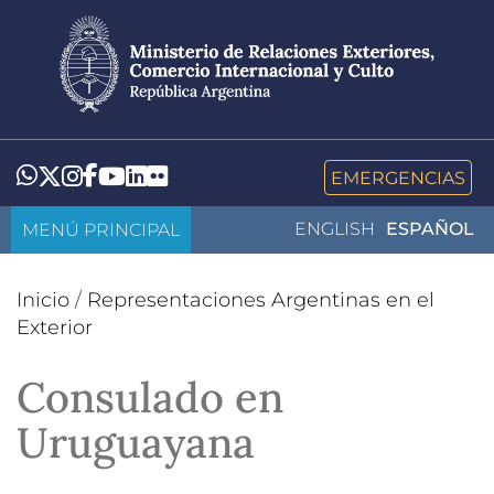
Pasar
al
contenido
principal
LinkedIn
Flickr
Whatsapp
Twitter
Instagram
Facebook
YouTube
EMERGENCIAS
MENÚ PRINCIPAL
ENGLISH
ESPAÑOL
Inicio
/
Representaciones Argentinas en el
Exterior
Consulado en
Uruguayana