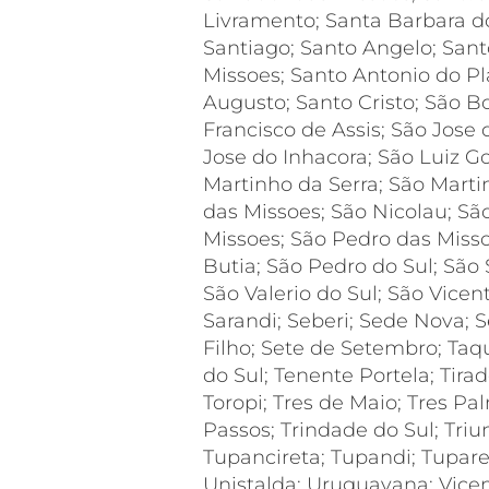
Livramento; Santa Barbara do
Santiago; Santo Angelo; San
Missoes; Santo Antonio do Pl
Augusto; Santo Cristo; São Bo
Francisco de Assis; São Jose 
Jose do Inhacora; São Luiz G
Martinho da Serra; São Marti
das Missoes; São Nicolau; Sã
Missoes; São Pedro das Miss
Butia; São Pedro do Sul; São 
São Valerio do Sul; São Vicen
Sarandi; Seberi; Sede Nova; 
Filho; Sete de Setembro; Taq
do Sul; Tenente Portela; Tira
Toropi; Tres de Maio; Tres Pal
Passos; Trindade do Sul; Tri
Tupancireta; Tupandi; Tupare
Unistalda; Uruguayana; Vicen