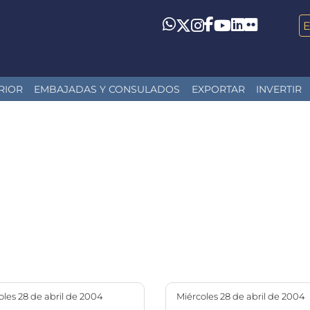
LinkedIn
Flickr
Whatsapp
Twitter
Instagram
Facebook
YouTube
RIOR
EMBAJADAS Y CONSULADOS
EXPORTAR
INVERTIR
coles 28 de abril de 2004
miércoles 28 de abril de 2004