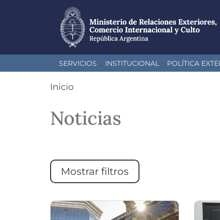
Pasar
SERVICIOS
INSTITUCIONAL
POLÍTICA EXTE
al
contenido
Inicio
principal
Noticias
Mostrar filtros