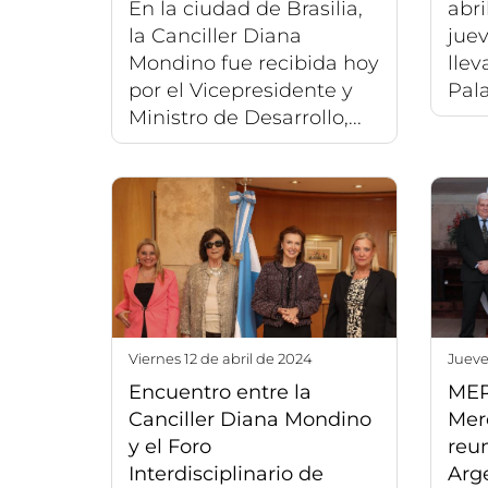
En la ciudad de Brasilia,
abri
la Canciller Diana
juev
Mondino fue recibida hoy
llev
por el Vicepresidente y
Pala
Ministro de Desarrollo,...
viernes 12 de abril de 2024
jueve
Encuentro entre la
MER
Canciller Diana Mondino
Mer
y el Foro
reun
Interdisciplinario de
Arg