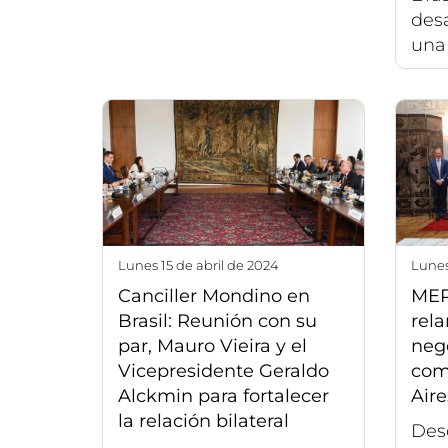
desa
una 
lunes 15 de abril de 2024
lune
Canciller Mondino en
MER
Brasil: Reunión con su
rela
par, Mauro Vieira y el
nego
Vicepresidente Geraldo
com
Alckmin para fortalecer
Aire
la relación bilateral
Desd