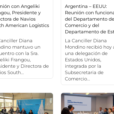
nión con Angeliki
Argentina – EEUU:
ngou, Presidente y
Reunión con funciona
ctora de Navios
del Departamento d
th American Logistics
Comercio y del
Departamento de Es
anciller Diana
La Canciller Diana
dino mantuvo un
Mondino recibió hoy 
entro con la Sra.
una delegación de
liki Frangou,
Estados Unidos,
idente y Directora de
integrada por la
os South...
Subsecretaria de
Comercio...