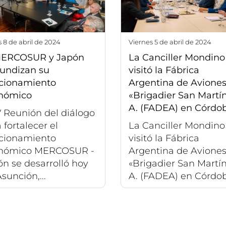
s 8 de abril de 2024
viernes 5 de abril de 2024
MERCOSUR y Japón
La Canciller Mondino
fundizan su
visitó la Fábrica
acionamiento
Argentina de Avione
nómico
«Brigadier San Martín
A. (FADEA) en Córdo
 Reunión del diálogo
 fortalecer el
La Canciller Mondino
acionamiento
visitó la Fábrica
nómico MERCOSUR -
Argentina de Avione
n se desarrolló hoy
«Brigadier San Martín
sunción,...
A. (FADEA) en Córdoba