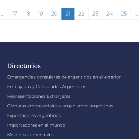
…
17
18
19
20
21
22
23
24
25
…
Directorios
Emergencias consulares de argentinos en el exterior
Embajadas y Consulados Argentinos
Representaciones Extranjeras
Cámaras empresariales y organismos argentinos
Exportadores argentinos
Importadores en el mundo
Misiones comerciales