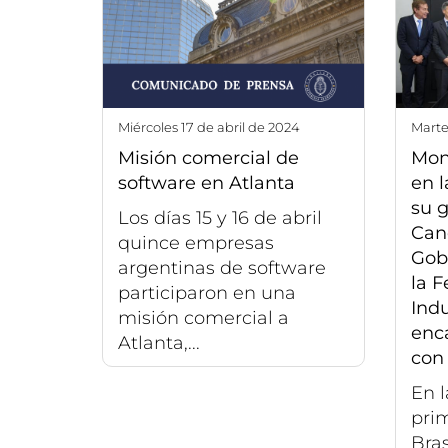
miércoles 17 de abril de 2024
mart
Misión comercial de
Mon
software en Atlanta
en 
su g
Los días 15 y 16 de abril
Canc
quince empresas
Gob
argentinas de software
la F
participaron en una
Indu
misión comercial a
enc
Atlanta,...
con
En l
prim
Bras