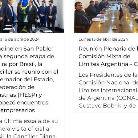
es 16 de abril de 2024
lunes 15 de abril de 2024
dino en San Pablo:
Reunión Plenaria de 
la segunda etapa de
Comisión Mixta de
ira por Brasil, la
Límites Argentina - C
iller se reunió con el
Los Presidentes de la
ernador del Estado,
Comisión Nacional d
ederación de
Límites Internacional
strias (FIESP) y
de Argentina (CONALI
abezó encuentros
Gustavo Bobrik, y de l
 empresarios
a última escala de su
era visita oficial al
il, la Canciller Diana