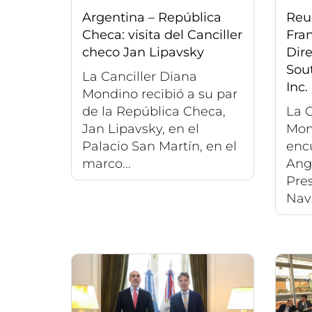
Argentina – República
Reu
Checa: visita del Canciller
Fra
checo Jan Lipavsky
Dire
Sou
La Canciller Diana
Inc.
Mondino recibió a su par
de la República Checa,
La C
Jan Lipavsky, en el
Mon
Palacio San Martín, en el
encu
marco...
Ange
Pres
Navi