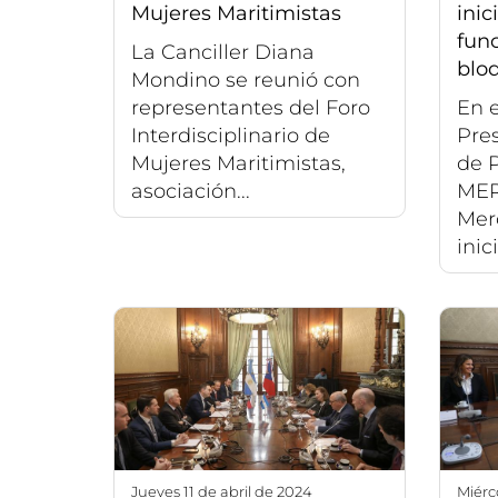
Mujeres Maritimistas
inic
fun
La Canciller Diana
blo
Mondino se reunió con
representantes del Foro
En e
Interdisciplinario de
Pre
Mujeres Maritimistas,
de 
asociación...
MER
Mer
inic
jueves 11 de abril de 2024
miér