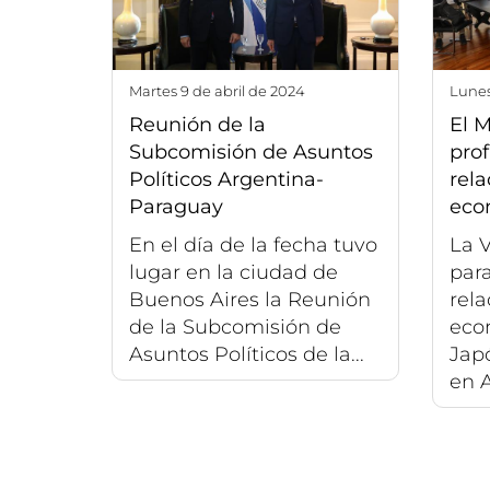
martes 9 de abril de 2024
lune
Reunión de la
El 
Subcomisión de Asuntos
pro
Políticos Argentina-
rel
Paraguay
eco
En el día de la fecha tuvo
La V
lugar en la ciudad de
para
Buenos Aires la Reunión
rel
de la Subcomisión de
eco
Asuntos Políticos de la...
Japó
en A