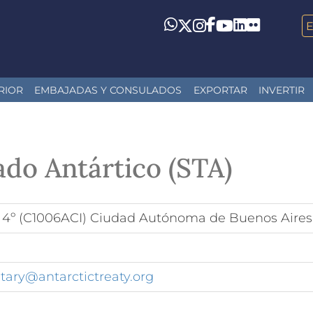
LinkedIn
Flickr
Whatsapp
Twitter
Instagram
Facebook
YouTube
RIOR
EMBAJADAS Y CONSULADOS
EXPORTAR
INVERTIR
ado Antártico (STA)
 4º (C1006ACI) Ciudad Autónoma de Buenos Aires
etary@antarctictreaty.org
0