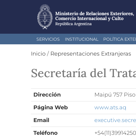
Pasar
SERVICIOS
INSTITUCIONAL
POLÍTICA EXTE
al
contenido
Inicio
/
Representaciones Extranjeras
principal
Secretaría del Trat
Dirección
Maipú 757 Piso
Página Web
www.ats.aq
Email
executive.secr
Teléfono
+54(11)3991425