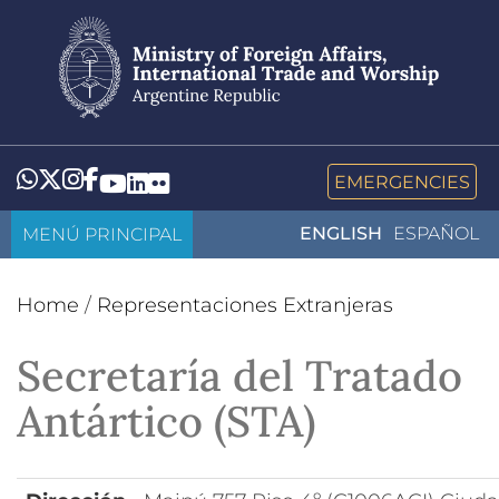
Skip
to
main
content
Whatsapp
Twitter
Instagram
Facebook
YouTube
LinkedIn
Flickr
EMERGENCIES
MENÚ PRINCIPAL
ENGLISH
ESPAÑOL
Home
/
Representaciones Extranjeras
Secretaría del Tratado
Antártico (STA)