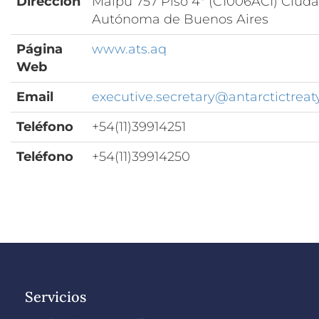
Dirección
Maipú 757 Piso 4º (C1006ACI) Ciud
Autónoma de Buenos Aires
Página
www.ats.aq
Web
Email
executive.secretary@antarctictreat
Teléfono
+54(11)39914251
Teléfono
+54(11)39914250
Servicios