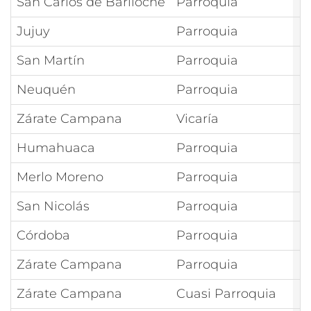
San Carlos de Bariloche
Parroquia
M
Jujuy
Parroquia
M
San Martín
Parroquia
M
Neuquén
Parroquia
M
Zárate Campana
Vicaría
N
Humahuaca
Parroquia
N
Merlo Moreno
Parroquia
N
San Nicolás
Parroquia
N
Córdoba
Parroquia
N
Zárate Campana
Parroquia
N
Zárate Campana
Cuasi Parroquia
N