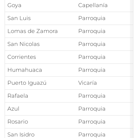
Goya
Capellanía
N
San Luis
Parroquia
N
Lomas de Zamora
Parroquia
N
San Nicolas
Parroquia
N
Corrientes
Parroquia
N
Humahuaca
Parroquia
N
Puerto Iguazú
Vicaría
N
Rafaela
Parroquia
N
Azul
Parroquia
N
Rosario
Parroquia
N
San Isidro
Parroquia
N