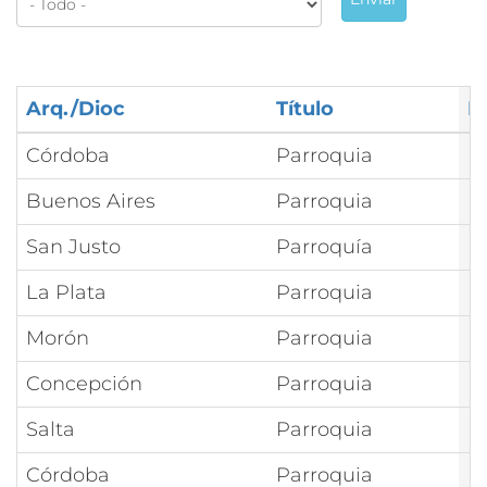
Arq./Dioc
Título
N
Córdoba
Parroquia
M
Buenos Aires
Parroquia
M
San Justo
Parroquía
M
La Plata
Parroquia
M
Morón
Parroquia
M
Concepción
Parroquia
M
Salta
Parroquia
M
Córdoba
Parroquia
M