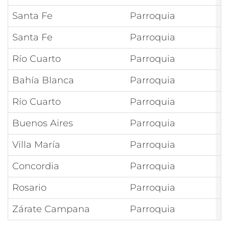
Santa Fe
Parroquia
N
Santa Fe
Parroquia
N
Río Cuarto
Parroquia
N
Bahía Blanca
Parroquia
N
Río Cuarto
Parroquia
N
Buenos Aires
Parroquia
N
Villa María
Parroquia
N
Concordia
Parroquia
N
Rosario
Parroquia
N
Zárate Campana
Parroquia
N