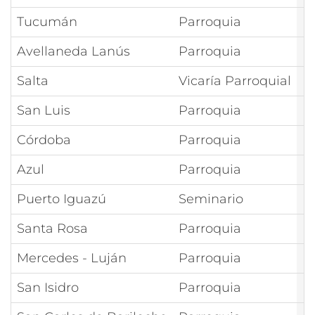
Tucumán
Parroquia
M
Avellaneda Lanús
Parroquia
M
Salta
Vicaría Parroquial
M
San Luis
Parroquia
M
Córdoba
Parroquia
M
Azul
Parroquia
M
Puerto Iguazú
Seminario
M
Santa Rosa
Parroquia
M
Mercedes - Luján
Parroquia
M
San Isidro
Parroquia
M