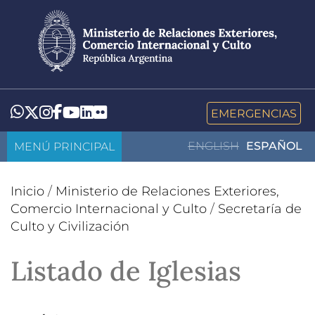
Pasar
al
contenido
principal
LinkedIn
Flickr
Whatsapp
Twitter
Instagram
Facebook
YouTube
EMERGENCIAS
MENÚ PRINCIPAL
ENGLISH
ESPAÑOL
Inicio
/
Ministerio de Relaciones Exteriores,
Comercio Internacional y Culto
/
Secretaría de
Culto y Civilización
Listado de Iglesias