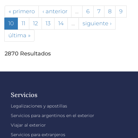
« primero
‹ anterior
…
6
7
8
9
10
11
12
13
14
…
siguiente ›
última »
2870 Resultados
Servicios
Legalizaciones y apostillas
Servicios para argentinos en el exterior
Viajar al exterior
Servicios para extranjeros