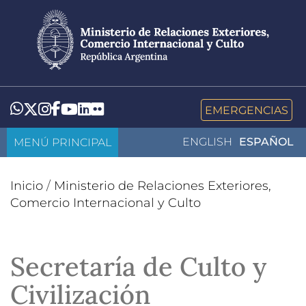
Pasar
al
contenido
principal
LinkedIn
Flickr
Whatsapp
Twitter
Instagram
Facebook
YouTube
EMERGENCIAS
MENÚ PRINCIPAL
ENGLISH
ESPAÑOL
Inicio
/
Ministerio de Relaciones Exteriores,
Comercio Internacional y Culto
Secretaría de Culto y
Civilización