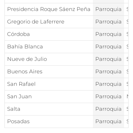
Presidencia Roque Sáenz Peña
Parroquia
Sa
Gregorio de Laferrere
Parroquia
Sa
Córdoba
Parroquia
Sa
Bahía Blanca
Parroquia
Sa
Nueve de Julio
Parroquia
Sa
Buenos Aires
Parroquia
Sa
San Rafael
Parroquia
Sa
San Juan
Parroquia
Nt
Salta
Parroquia
Sa
Posadas
Parroquia
Sa