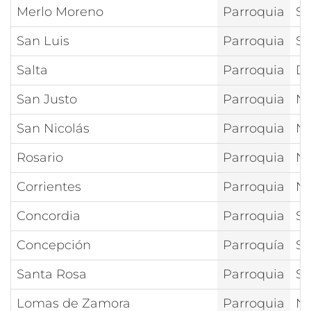
Merlo Moreno
Parroquia
Sa
San Luis
Parroquia
Sa
Salta
Parroquia
Di
San Justo
Parroquia
Nt
San Nicolás
Parroquia
Nt
Rosario
Parroquia
Na
Corrientes
Parroquia
Nu
Concordia
Parroquia
Sa
Concepción
Parroquía
Sa
Santa Rosa
Parroquia
Sa
Lomas de Zamora
Parroquia
Nt