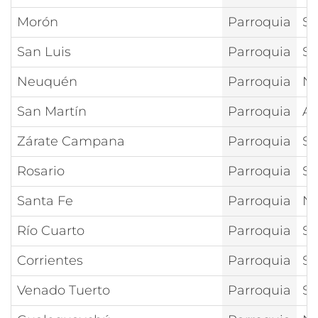
Morón
Parroquia
Sa
San Luis
Parroquia
Sa
Neuquén
Parroquia
Nt
San Martín
Parroquia
As
Zárate Campana
Parroquia
Sa
Rosario
Parroquia
Sa
Santa Fe
Parroquia
Nt
Río Cuarto
Parroquia
S 
Corrientes
Parroquia
Sa
Venado Tuerto
Parroquia
Sa