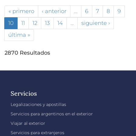
« primero
‹ anterior
…
6
7
8
9
10
11
12
13
14
…
siguiente ›
última »
2870 Resultados
Servicios
Legalizaciones y apostillas
Servicios para argentinos en el exterior
Viajar al exterior
Servicios para extranjeros