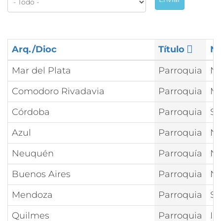
Arq./Dioc
Título
N
Mar del Plata
Parroquia
Nt
Comodoro Rivadavia
Parroquia
Ma
Córdoba
Parroquia
Sa
Azul
Parroquia
Na
Neuquén
Parroquía
Nt
Buenos Aires
Parroquia
Nt
Mendoza
Parroquia
Sa
Quilmes
Parroquia
In