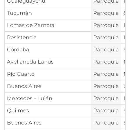
Gualeguaychú
Parroquia
Nt
Tucumán
Parroquia
Sa
Lomas de Zamora
Parroquia
La
Resistencia
Parroquia
In
Córdoba
Parroquia
Sa
Avellaneda Lanús
Parroquia
Nt
Río Cuarto
Parroquia
Nt
Buenos Aires
Parroquia
Cr
Mercedes - Luján
Parroquia
In
Quilmes
Parroquia
Sa
Buenos Aires
Parroquia
Sa