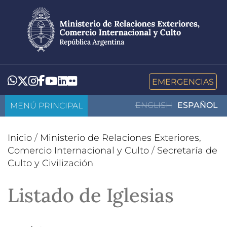
Pasar
al
contenido
principal
LinkedIn
Flickr
Whatsapp
Twitter
Instagram
Facebook
YouTube
EMERGENCIAS
MENÚ PRINCIPAL
ENGLISH
ESPAÑOL
Inicio
/
Ministerio de Relaciones Exteriores,
Comercio Internacional y Culto
/
Secretaría de
Culto y Civilización
Listado de Iglesias