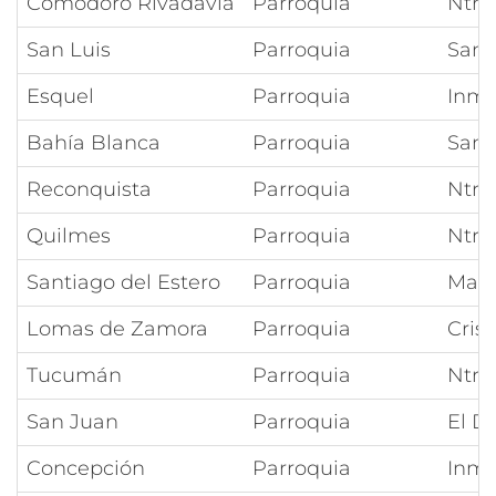
Comodoro Rivadavia
Parroquia
Ntra
San Luis
Parroquia
San 
Esquel
Parroquia
Inma
Bahía Blanca
Parroquia
San 
Reconquista
Parroquia
Ntra 
Quilmes
Parroquia
Ntra
Santiago del Estero
Parroquia
Marí
Lomas de Zamora
Parroquia
Cris
Tucumán
Parroquia
Ntra
San Juan
Parroquia
El D
Concepción
Parroquia
Inma