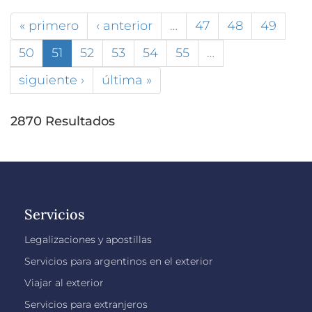
« primero
‹ anterior
…
47
48
49
50
51
52
53
54
55
…
siguiente ›
última »
2870 Resultados
Servicios
Legalizaciones y apostillas
Servicios para argentinos en el exterior
Viajar al exterior
Servicios para extranjeros