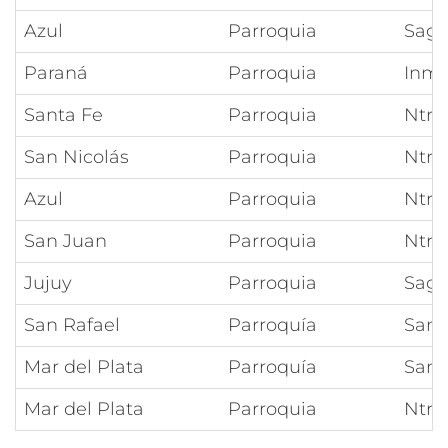
Azul
Parroquia
Sagr
Paraná
Parroquia
Inma
Santa Fe
Parroquia
Ntra
San Nicolás
Parroquia
Ntra
Azul
Parroquia
Ntra
San Juan
Parroquia
Ntra
Jujuy
Parroquia
Sagr
San Rafael
Parroquía
San 
Mar del Plata
Parroquía
San 
Mar del Plata
Parroquia
Ntra