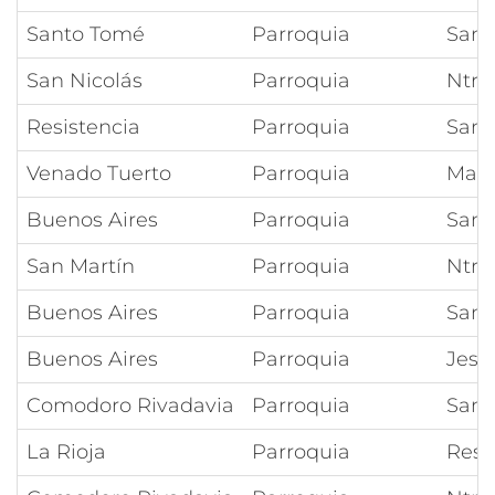
Santo Tomé
Parroquia
San 
San Nicolás
Parroquia
Ntra
Resistencia
Parroquia
Sant
Venado Tuerto
Parroquia
Marí
Buenos Aires
Parroquia
San 
San Martín
Parroquia
Ntra
Buenos Aires
Parroquia
Sant
Buenos Aires
Parroquia
Jesú
Comodoro Rivadavia
Parroquia
San 
La Rioja
Parroquia
Resu