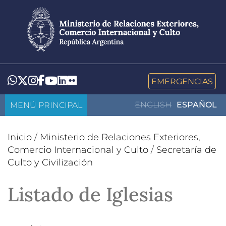
Pasar
al
contenido
principal
LinkedIn
Flickr
Whatsapp
Twitter
Instagram
Facebook
YouTube
EMERGENCIAS
MENÚ PRINCIPAL
ENGLISH
ESPAÑOL
Inicio
/
Ministerio de Relaciones Exteriores,
Comercio Internacional y Culto
/
Secretaría de
Culto y Civilización
Listado de Iglesias