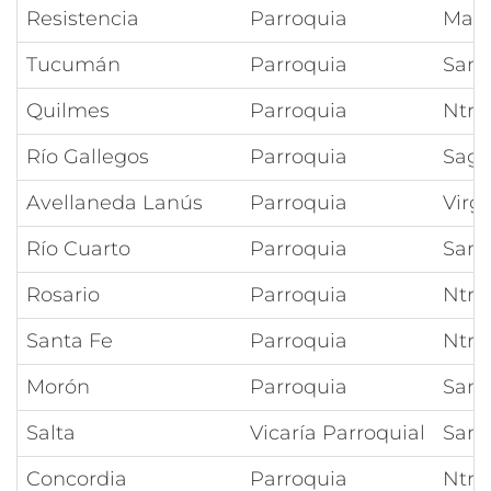
Resistencia
Parroquia
Marí
Tucumán
Parroquia
San 
Quilmes
Parroquia
Ntra
Río Gallegos
Parroquia
Sagr
Avellaneda Lanús
Parroquia
Virg
Río Cuarto
Parroquia
Sant
Rosario
Parroquia
Ntra
Santa Fe
Parroquia
Ntra
Morón
Parroquia
San 
Salta
Vicaría Parroquial
San 
Concordia
Parroquia
Ntra