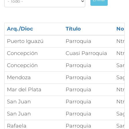
Arq./Dioc
Título
Nom
Puerto Iguazú
Parroquia
Ntra
Concepción
Cuasi Parroquia
Ntra
Concepción
Parroquia
Sant
Mendoza
Parroquia
Sagr
Mar del Plata
Parroquia
Ntra
San Juan
Parroquia
Ntra
San Juan
Parroquia
Sagr
Rafaela
Parroquia
Sant