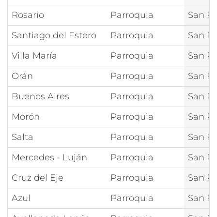
Rosario
Parroquia
San Pe
Santiago del Estero
Parroquia
San Pe
Villa María
Parroquia
San Pe
Orán
Parroquia
San Pe
Buenos Aires
Parroquia
San Pe
Morón
Parroquia
San Pe
Salta
Parroquia
San Pe
Mercedes - Luján
Parroquia
San Pe
Cruz del Eje
Parroquia
San Pe
Azul
Parroquia
San Pe