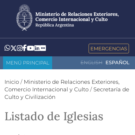
Pasar
al
contenido
principal
LinkedIn
Flickr
Whatsapp
Twitter
Instagram
Facebook
YouTube
EMERGENCIAS
MENÚ PRINCIPAL
ENGLISH
ESPAÑOL
Inicio
/
Ministerio de Relaciones Exteriores,
Comercio Internacional y Culto
/
Secretaría de
Culto y Civilización
Listado de Iglesias