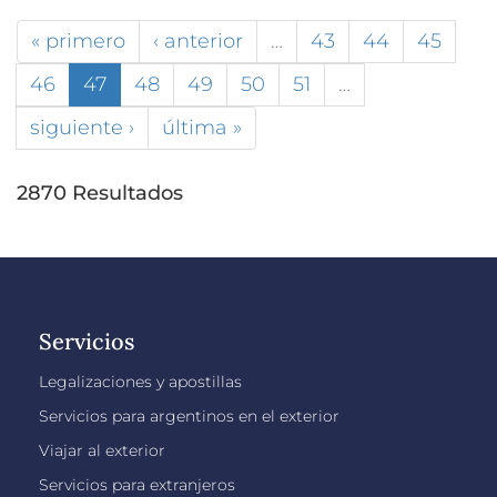
« primero
‹ anterior
…
43
44
45
46
47
48
49
50
51
…
siguiente ›
última »
2870 Resultados
Servicios
Legalizaciones y apostillas
Servicios para argentinos en el exterior
Viajar al exterior
Servicios para extranjeros