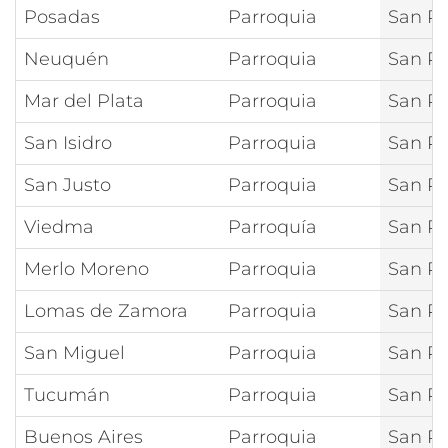
Posadas
Parroquia
San Pe
Neuquén
Parroquia
San Pe
Mar del Plata
Parroquia
San Pí
San Isidro
Parroquia
San Pí
San Justo
Parroquia
San Pí
Viedma
Parroquía
San Pí
Merlo Moreno
Parroquia
San Pí
Lomas de Zamora
Parroquia
San Pí
San Miguel
Parroquia
San Pí
Tucumán
Parroquia
San Pí
Buenos Aires
Parroquia
San Pí