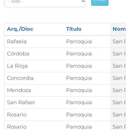
Arq./Dioc
Título
Nomb
Rafaela
Parroquia
San Pe
Córdoba
Parroquia
San Pe
La Rioja
Parroquia
San Pe
Concordia
Parroquia
San Pe
Mendoza
Parroquia
San Pe
San Rafael
Parroquia
San Pe
Rosario
Parroquia
San Pe
Rosario
Parroquia
San Pe