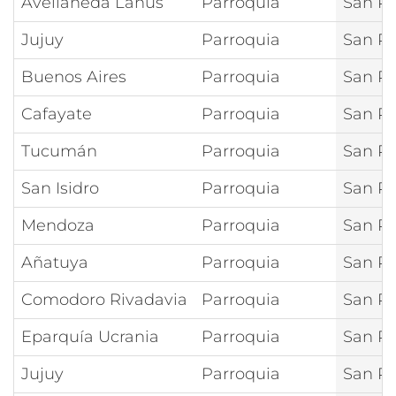
Avellaneda Lanús
Parroquia
San P
Jujuy
Parroquia
San Pe
Buenos Aires
Parroquia
San Pe
Cafayate
Parroquia
San Pe
Tucumán
Parroquia
San Pe
San Isidro
Parroquia
San Pe
Mendoza
Parroquia
San Pe
Añatuya
Parroquia
San Pe
Comodoro Rivadavia
Parroquia
San Pe
Eparquía Ucrania
Parroquia
San Pe
Jujuy
Parroquia
San Pe