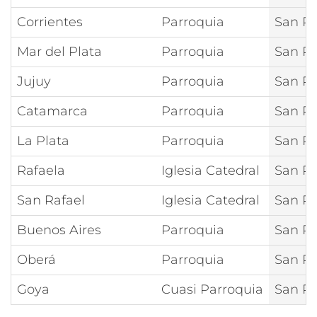
Corrientes
Parroquia
San Pí
Mar del Plata
Parroquia
San Pí
Jujuy
Parroquia
San Pí
Catamarca
Parroquia
San Pí
La Plata
Parroquia
San P
Rafaela
Iglesia Catedral
San Ra
San Rafael
Iglesia Catedral
San Ra
Buenos Aires
Parroquia
San Ra
Oberá
Parroquia
San Ra
Goya
Cuasi Parroquia
San R