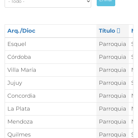
Arq./Dioc
Título
N
Esquel
Parroquia
Sa
Córdoba
Parroquia
Sa
Villa María
Parroquia
Nt
Jujuy
Parroquia
Sa
Concordia
Parroquia
Nt
La Plata
Parroquia
Nt
Mendoza
Parroquia
Nt
Quilmes
Parroquia
Sa