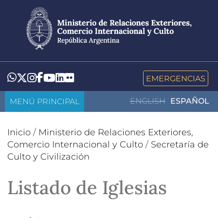
Pasar
al
contenido
principal
LinkedIn
Flickr
Whatsapp
Twitter
Instagram
Facebook
YouTube
EMERGENCIAS
MENÚ PRINCIPAL
ENGLISH
ESPAÑOL
Inicio
/
Ministerio de Relaciones Exteriores,
Comercio Internacional y Culto
/
Secretaría de
Culto y Civilización
Listado de Iglesias