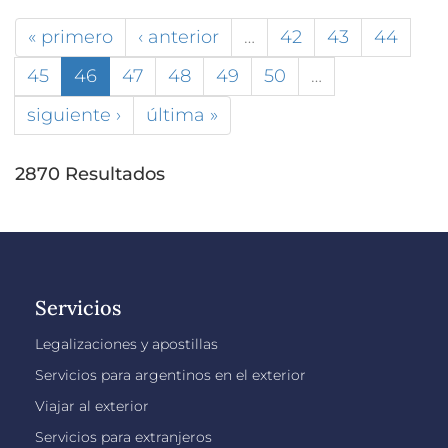
« primero
‹ anterior
…
42
43
44
45
46
47
48
49
50
…
siguiente ›
última »
2870 Resultados
Servicios
Legalizaciones y apostillas
Servicios para argentinos en el exterior
Viajar al exterior
Servicios para extranjeros