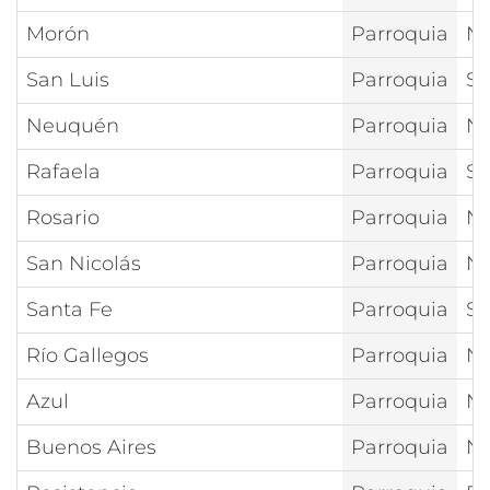
Morón
Parroquia
Nt
San Luis
Parroquia
Sa
Neuquén
Parroquia
Nt
Rafaela
Parroquia
Sa
Rosario
Parroquia
Nt
San Nicolás
Parroquia
Nt
Santa Fe
Parroquia
Sa
Río Gallegos
Parroquia
Nt
Azul
Parroquia
Nt
Buenos Aires
Parroquia
Nt