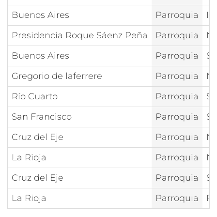
Buenos Aires
Parroquia
In
Presidencia Roque Sáenz Peña
Parroquia
Nt
Buenos Aires
Parroquia
Sa
Gregorio de laferrere
Parroquia
Nt
Río Cuarto
Parroquia
Sa
San Francisco
Parroquia
Sa
Cruz del Eje
Parroquia
Nt
La Rioja
Parroquia
Nt
Cruz del Eje
Parroquia
Sa
La Rioja
Parroquia
Pu