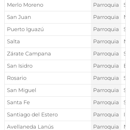
Merlo Moreno
Parroquia
Sa
San Juan
Parroquia
Nt
Puerto Iguazú
Parroquia
Sa
Salta
Parroquia
Nt
Zárate Campana
Parroquia
Sa
San Isidro
Parroquia
Es
Rosario
Parroquia
Sa
San Miguel
Parroquia
Sa
Santa Fe
Parroquia
Sa
Santiago del Estero
Parroquia
In
Avellaneda Lanús
Parroquia
Nt