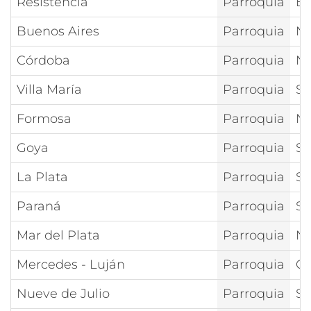
Resistencia
Parroquia
Es
Buenos Aires
Parroquia
Nt
Córdoba
Parroquia
Nt
Villa María
Parroquia
Sa
Formosa
Parroquia
Nt
Goya
Parroquia
Sa
La Plata
Parroquia
Sa
Paraná
Parroquia
Sa
Mar del Plata
Parroquia
Nt
Mercedes - Luján
Parroquia
Cr
Nueve de Julio
Parroquia
Sa