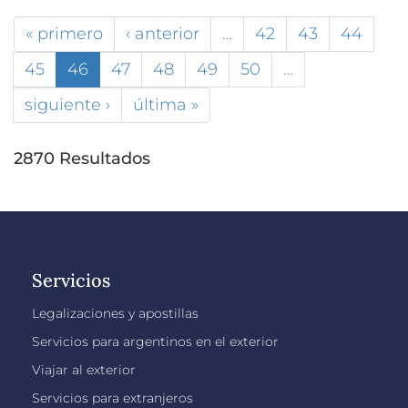
« primero
‹ anterior
…
42
43
44
45
46
47
48
49
50
…
siguiente ›
última »
2870 Resultados
Servicios
Legalizaciones y apostillas
Servicios para argentinos en el exterior
Viajar al exterior
Servicios para extranjeros