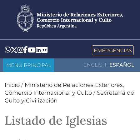
Pasar
al
contenido
principal
LinkedIn
Flickr
Whatsapp
Twitter
Instagram
Facebook
YouTube
EMERGENCIAS
MENÚ PRINCIPAL
ENGLISH
ESPAÑOL
Inicio
/
Ministerio de Relaciones Exteriores,
Comercio Internacional y Culto
/
Secretaría de
Culto y Civilización
Listado de Iglesias