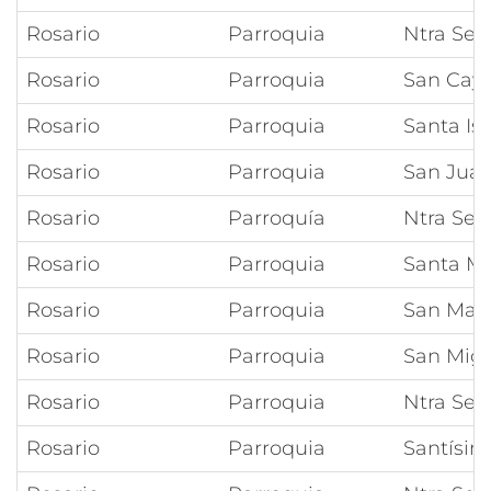
Rosario
Parroquia
Ntra Señ
Rosario
Parroquia
San Cay
Rosario
Parroquia
Santa Is
Rosario
Parroquia
San Juan
Rosario
Parroquía
Ntra Señ
Rosario
Parroquia
Santa Ma
Rosario
Parroquia
San Mart
Rosario
Parroquia
San Migu
Rosario
Parroquia
Ntra Señ
Rosario
Parroquia
Santísim