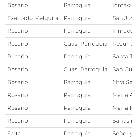
Rosario
Parroquia
Inmacul
Exarcado Melquita
Parroquia
San Jorg
Rosario
Parroquia
Inmacula
Rosario
Cuasi Parroquia
Resurrec
Rosario
Parroquia
Santa Te
Rosario
Cuasi Parroquia
San Guil
Rosario
Parroquia
Ntra Señ
Rosario
Parroquia
María Au
Rosario
Parroquia
María Me
Rosario
Parroquia
Santísim
Salta
Parroquia
Señor y 