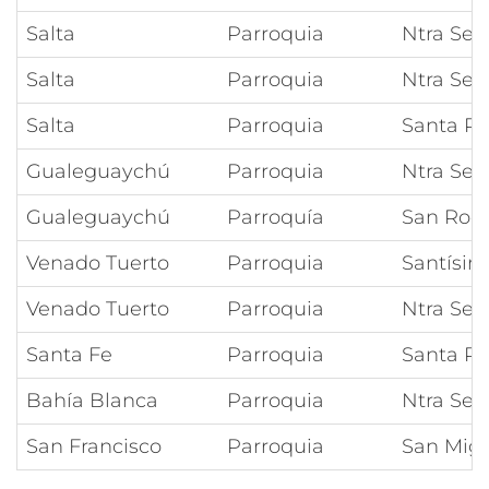
Salta
Parroquia
Ntra Señ
Salta
Parroquia
Ntra Señ
Salta
Parroquia
Santa Ri
Gualeguaychú
Parroquia
Ntra Señ
Gualeguaychú
Parroquía
San Roq
Venado Tuerto
Parroquia
Santísim
Venado Tuerto
Parroquia
Ntra Señ
Santa Fe
Parroquia
Santa Ro
Bahía Blanca
Parroquia
Ntra Señ
San Francisco
Parroquia
San Migu