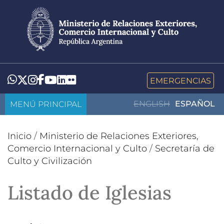
Pasar
al
contenido
principal
LinkedIn
Flickr
Whatsapp
Twitter
Instagram
Facebook
YouTube
EMERGENCIAS
MENÚ PRINCIPAL
ENGLISH
ESPAÑOL
Inicio
/
Ministerio de Relaciones Exteriores,
Comercio Internacional y Culto
/
Secretaría de
Culto y Civilización
Listado de Iglesias