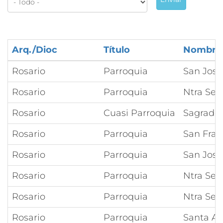
Arq./Dioc
Título
Nombre
Rosario
Parroquia
San José
Rosario
Parroquia
Ntra Señ
Rosario
Cuasi Parroquia
Sagrado 
Rosario
Parroquia
San Fran
Rosario
Parroquia
San José
Rosario
Parroquia
Ntra Señ
Rosario
Parroquia
Ntra Señ
Rosario
Parroquia
Santa Ag