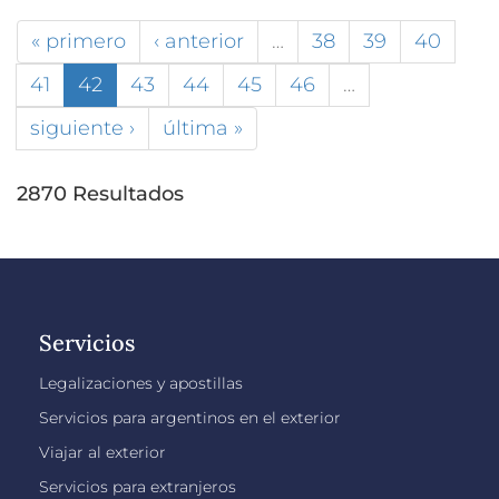
« primero
‹ anterior
…
38
39
40
41
42
43
44
45
46
…
siguiente ›
última »
2870 Resultados
Servicios
Legalizaciones y apostillas
Servicios para argentinos en el exterior
Viajar al exterior
Servicios para extranjeros