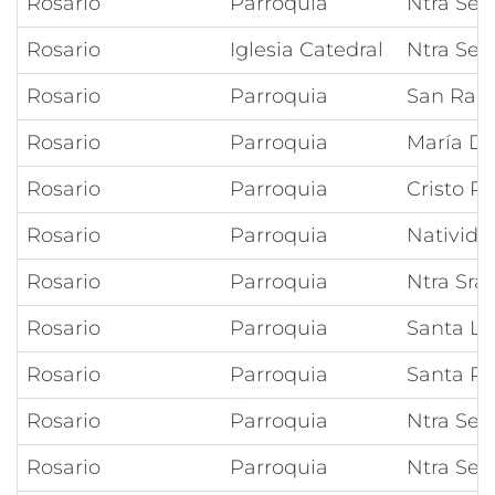
Rosario
Parroquia
Ntra Señ
Rosario
Iglesia Catedral
Ntra Señ
Rosario
Parroquia
San Ram
Rosario
Parroquia
María De
Rosario
Parroquia
Cristo R
Rosario
Parroquia
Nativida
Rosario
Parroquia
Ntra Sra
Rosario
Parroquia
Santa Lu
Rosario
Parroquia
Santa Ro
Rosario
Parroquia
Ntra Seño
Rosario
Parroquia
Ntra Se