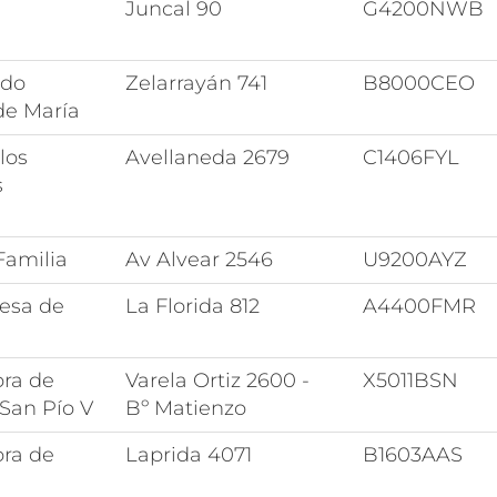
Juncal 90
G4200NWB
ado
Zelarrayán 741
B8000CEO
de María
los
Avellaneda 2679
C1406FYL
s
Familia
Av Alvear 2546
U9200AYZ
resa de
La Florida 812
A4400FMR
ora de
Varela Ortiz 2600 -
X5011BSN
San Pío V
Bº Matienzo
ora de
Laprida 4071
B1603AAS