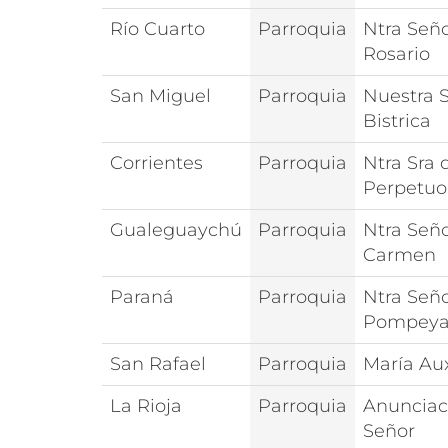
Río Cuarto
Parroquia
Ntra Seño
Rosario
San Miguel
Parroquia
Nuestra 
Bistrica
Corrientes
Parroquia
Ntra Sra 
Perpetuo
Gualeguaychú
Parroquia
Ntra Seño
Carmen
Paraná
Parroquia
Ntra Señ
Pompey
San Rafael
Parroquia
María Aux
La Rioja
Parroquia
Anunciac
Señor