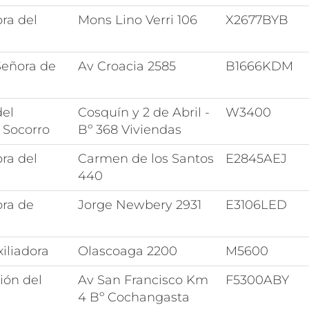
ra del
Mons Lino Verri 106
X2677BYB
Señora de
Av Croacia 2585
B1666KDM
del
Cosquín y 2 de Abril -
W3400
 Socorro
Bº 368 Viviendas
ra del
Carmen de los Santos
E2845AEJ
440
ora de
Jorge Newbery 2931
E3106LED
a
iliadora
Olascoaga 2200
M5600
ión del
Av San Francisco Km
F5300ABY
4 Bº Cochangasta