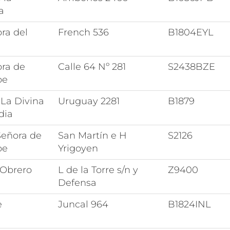
a
ra del
French 536
B1804EYL
ora de
Calle 64 Nº 281
S2438BZE
pe
 La Divina
Uruguay 2281
B1879
dia
Señora de
San Martín e H
S2126
pe
Yrigoyen
 Obrero
L de la Torre s/n y
Z9400
Defensa
e
Juncal 964
B1824INL