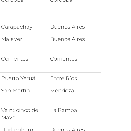
Córdoba
Córdoba
Carapachay
Buenos Aires
Malaver
Buenos Aires
Corrientes
Corrientes
Puerto Yeruá
Entre Ríos
San Martín
Mendoza
Veinticinco de
La Pampa
Mayo
Hurlingham
Buenos Aires