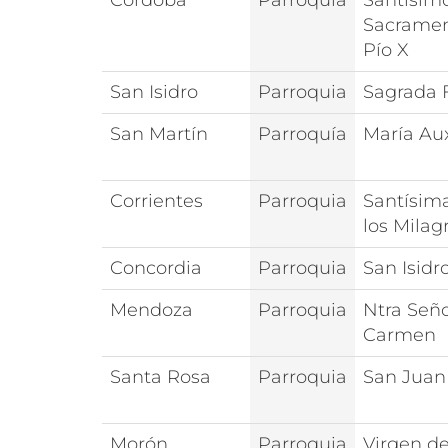
Córdoba
Parroquia
Santísim
Sacramen
Pío X
San Isidro
Parroquia
Sagrada 
San Martín
Parroquía
María Aux
Corrientes
Parroquia
Santísim
los Milag
Concordia
Parroquia
San Isidr
Mendoza
Parroquia
Ntra Seño
Carmen
Santa Rosa
Parroquia
San Juan
Morón
Parroquia
Virgen de