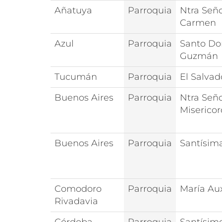
Añatuya
Parroquia
Ntra Seño
Carmen
Azul
Parroquia
Santo Do
Guzmán
Tucumán
Parroquia
El Salvad
Buenos Aires
Parroquia
Ntra Seño
Misericor
Buenos Aires
Parroquia
Santísima
Comodoro
Parroquia
María Aux
Rivadavia