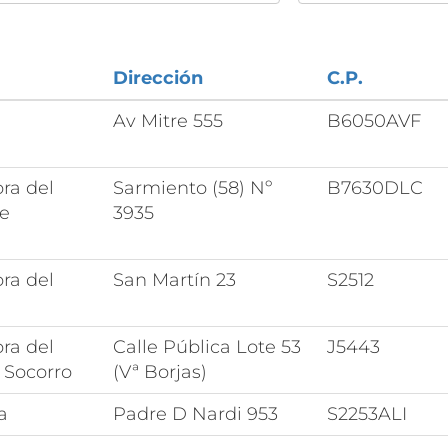
Dirección
C.P.
Av Mitre 555
B6050AVF
ra del
Sarmiento (58) Nº
B7630DLC
de
3935
a
ra del
San Martín 23
S2512
ra del
Calle Pública Lote 53
J5443
 Socorro
(Vª Borjas)
a
Padre D Nardi 953
S2253ALI