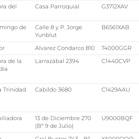
ra del
Casa Parroquial
G3712XAV
mingo de
Calle 8 y P. Jorge
B6561XAB
Yunblut
or
Alvarez Condarco 810
T4000GGR
ra de la
Larrazábal 2394
C1440CVP
dia
 Trinidad
Cabildo 3680
C1429AAU
iliadora
13 de Diciembre 270
U9000BQF
(Bº 9 de Julio)