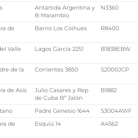
a
Antártida Argentina y
N3360
B Marambio
ra de
Barrio Los Coihues
R8400
el Valle
Lagos García 2251
B1838EBW
dre de la
Corrientes 3850
S2000JCP
ra de Asís
Julio Casares y Rep
B1882
de Cuba Bº Jalón
tano
Padre Genesio 1644
S3004AWF
ora de
Esquiú 14
A4562