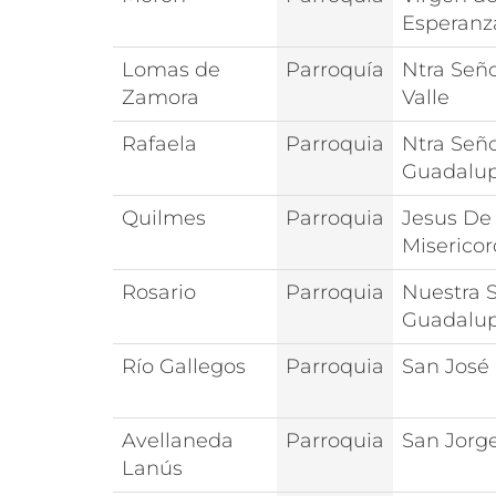
Esperanz
Lomas de
Parroquía
Ntra Seño
Zamora
Valle
Rafaela
Parroquia
Ntra Señ
Guadalu
Quilmes
Parroquia
Jesus De
Misericor
Rosario
Parroquia
Nuestra 
Guadalu
Río Gallegos
Parroquia
San José
Avellaneda
Parroquia
San Jorg
Lanús