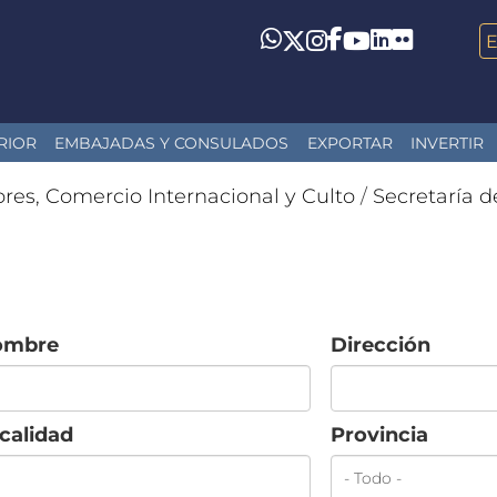
LinkedIn
Flickr
Whatsapp
Twitter
Instagram
Facebook
YouTube
RIOR
EMBAJADAS Y CONSULADOS
EXPORTAR
INVERTIR
ores, Comercio Internacional y Culto
/
Secretaría d
ombre
Dirección
calidad
Provincia