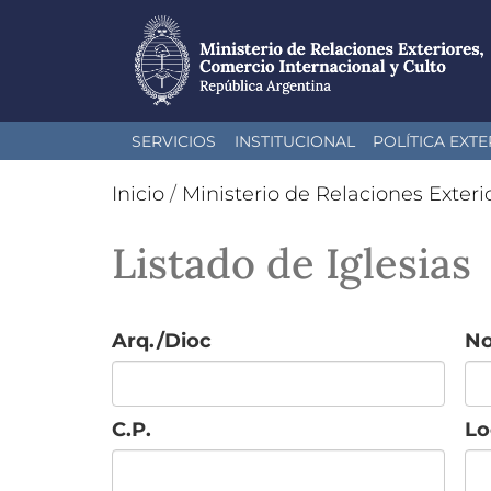
Pasar
SERVICIOS
INSTITUCIONAL
POLÍTICA EXTE
al
contenido
Inicio
/
Ministerio de Relaciones Exteri
principal
Listado de Iglesias
Arq./Dioc
N
C.P.
Lo