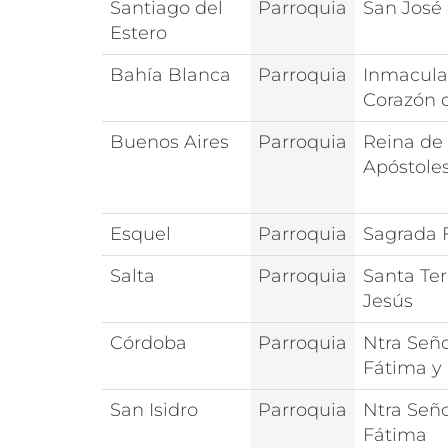
Santiago del
Parroquia
San José
Estero
Bahía Blanca
Parroquia
Inmacul
Corazón 
Buenos Aires
Parroquia
Reina de 
Apóstole
Esquel
Parroquia
Sagrada 
Salta
Parroquia
Santa Te
Jesús
Córdoba
Parroquia
Ntra Señ
Fátima y 
San Isidro
Parroquia
Ntra Señ
Fátima