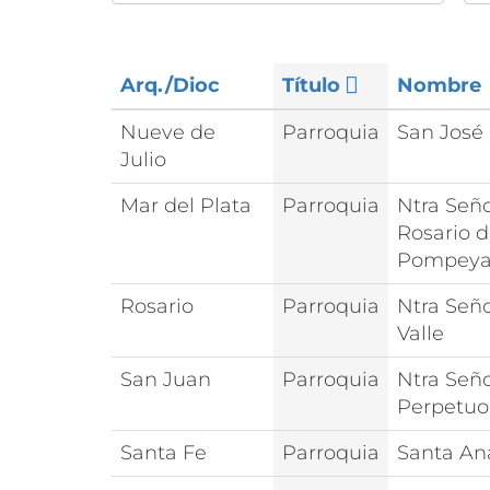
Arq./Dioc
Título
Nombre
Nueve de
Parroquia
San José
Julio
Mar del Plata
Parroquia
Ntra Seño
Rosario 
Pompey
Rosario
Parroquia
Ntra Seño
Valle
San Juan
Parroquia
Ntra Seño
Perpetuo
Santa Fe
Parroquia
Santa An