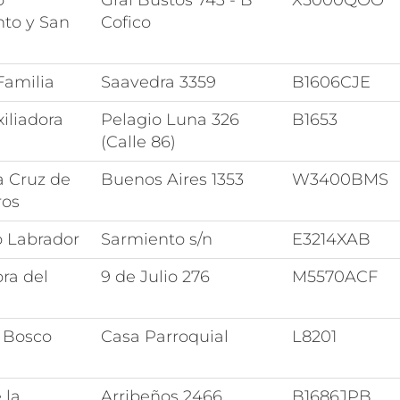
o
Gral Bustos 743 - Bº
X5000QOO
to y San
Cofico
Familia
Saavedra 3359
B1606CJE
iliadora
Pelagio Luna 326
B1653
(Calle 86)
a Cruz de
Buenos Aires 1353
W3400BMS
ros
o Labrador
Sarmiento s/n
E3214XAB
ra del
9 de Julio 276
M5570ACF
 Bosco
Casa Parroquial
L8201
 la
Arribeños 2466
B1686JPB