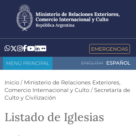
Pasar
al
contenido
principal
LinkedIn
Flickr
Whatsapp
Twitter
Instagram
Facebook
YouTube
EMERGENCIAS
MENÚ PRINCIPAL
ENGLISH
ESPAÑOL
Inicio
/
Ministerio de Relaciones Exteriores,
Comercio Internacional y Culto
/
Secretaría de
Culto y Civilización
Listado de Iglesias