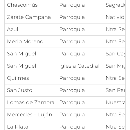
Chascomús
Parroquia
Sagrado 
Zárate Campana
Parroquia
Nativida
Azul
Parroquia
Ntra Señ
Merlo Moreno
Parroquia
Ntra Señ
San Miguel
Parroquia
San Caye
San Miguel
Iglesia Catedral
San Migu
Quilmes
Parroquia
Ntra Señ
San Justo
Parroquia
San Pant
Lomas de Zamora
Parroquia
Nuestra 
Mercedes - Luján
Parroquia
Ntra Señ
La Plata
Parroquia
Ntra Señ