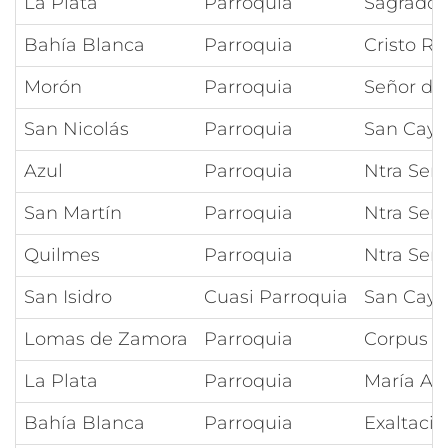
La Plata
Parroquia
Sagrado 
Bahía Blanca
Parroquia
Cristo Re
Morón
Parroquia
Señor de 
San Nicolás
Parroquia
San Caye
Azul
Parroquia
Ntra Señ
San Martín
Parroquia
Ntra Señ
Quilmes
Parroquia
Ntra Señ
San Isidro
Cuasi Parroquia
San Caye
Lomas de Zamora
Parroquia
Corpus Ch
La Plata
Parroquia
María Aux
Bahía Blanca
Parroquia
Exaltació