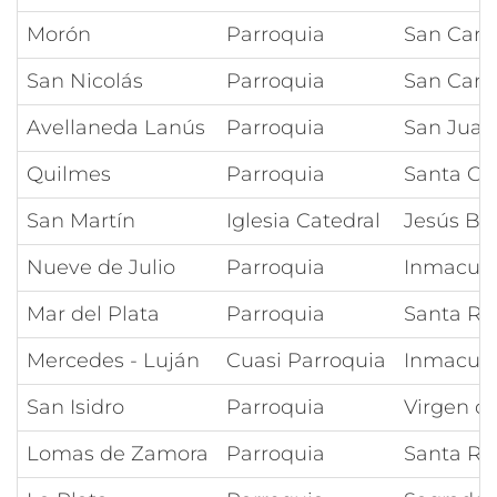
Morón
Parroquia
San Carl
San Nicolás
Parroquia
San Carl
Avellaneda Lanús
Parroquia
San Juan
Quilmes
Parroquia
Santa Cla
San Martín
Iglesia Catedral
Jesús Bu
Nueve de Julio
Parroquia
Inmacula
Mar del Plata
Parroquia
Santa Rit
Mercedes - Luján
Cuasi Parroquia
Inmacula
San Isidro
Parroquia
Virgen de
Lomas de Zamora
Parroquia
Santa Ro