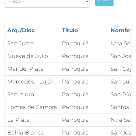
Arq./Dioc
Título
Nombre
San Justo
Parroquia
Ntra Señ
Nueve de Julio
Parroquia
San José
Mar del Plata
Parroquia
San Caye
Mercedes - Luján
Parroquia
San Luis
San Isidro
Parroquia
San Pío 
Lomas de Zamora
Parroquía
Santos P
La Plata
Parroquia
Ntra Señ
Bahía Blanca
Parroquia
San José