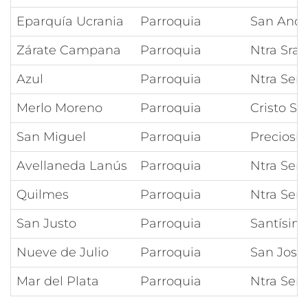
Eparquía Ucrania
Parroquia
San Andr
Zárate Campana
Parroquia
Ntra Sra
Azul
Parroquia
Ntra Señ
Merlo Moreno
Parroquia
Cristo Sa
San Miguel
Parroquia
Preciosí
Avellaneda Lanús
Parroquia
Ntra Señ
Quilmes
Parroquia
Ntra Seño
San Justo
Parroquia
Santísim
Nueve de Julio
Parroquia
San José
Mar del Plata
Parroquia
Ntra Señ