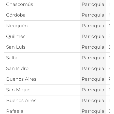
Chascomús
Parroquia
In
Córdoba
Parroquia
Nt
Neuquén
Parroquia
Nt
Quilmes
Parroquia
Sa
San Luis
Parroquia
Sa
Salta
Parroquia
Nt
San Isidro
Parroquia
Sa
Buenos Aires
Parroquia
Pu
San Miguel
Parroquia
Nt
Buenos Aires
Parroquia
Re
Rafaela
Parroquia
Sa