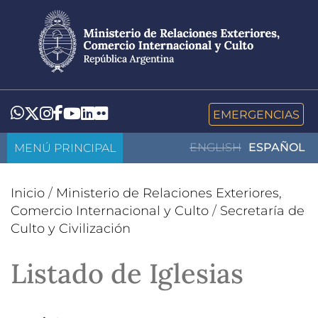
Pasar
al
contenido
principal
LinkedIn
Flickr
Whatsapp
Twitter
Instagram
Facebook
YouTube
EMERGENCIAS
MENÚ PRINCIPAL
ENGLISH
ESPAÑOL
Inicio
/
Ministerio de Relaciones Exteriores,
Comercio Internacional y Culto
/
Secretaría de
Culto y Civilización
Listado de Iglesias