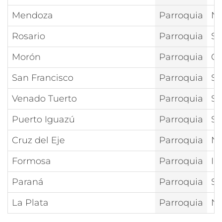
Mendoza
Parroquia
Nt
Rosario
Parroquia
Sa
Morón
Parroquia
Cr
San Francisco
Parroquia
Sa
Venado Tuerto
Parroquia
Sa
Puerto Iguazú
Parroquia
Sa
Cruz del Eje
Parroquia
Nt
Formosa
Parroquia
In
Paraná
Parroquia
Sa
La Plata
Parroquia
Nt