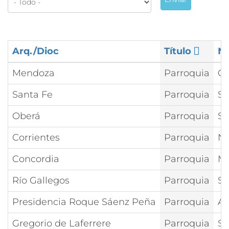
Arq./Dioc
Título
N
Mendoza
Parroquia
Cr
Santa Fe
Parroquia
Sa
Oberá
Parroquia
Sa
Corrientes
Parroquia
Nu
Concordia
Parroquia
Ma
Río Gallegos
Parroquia
Sa
Presidencia Roque Sáenz Peña
Parroquia
As
Gregorio de Laferrere
Parroquia
Sa