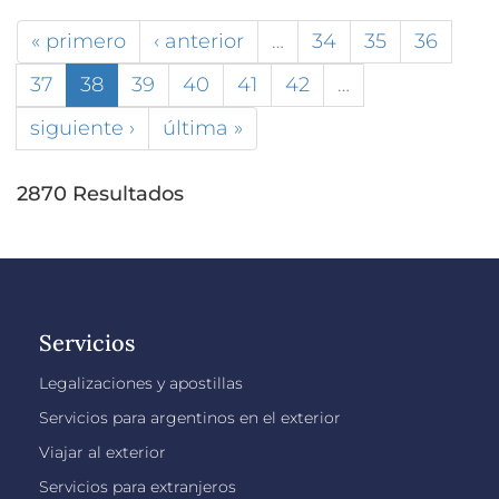
« primero
‹ anterior
…
34
35
36
37
38
39
40
41
42
…
siguiente ›
última »
2870 Resultados
Servicios
Legalizaciones y apostillas
Servicios para argentinos en el exterior
Viajar al exterior
Servicios para extranjeros