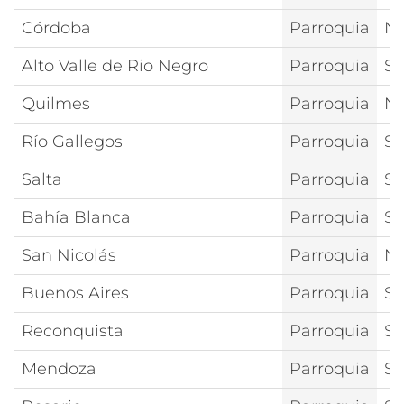
Córdoba
Parroquia
Nt
Alto Valle de Rio Negro
Parroquia
Sa
Quilmes
Parroquia
Nt
Río Gallegos
Parroquia
Sa
Salta
Parroquia
Sa
Bahía Blanca
Parroquia
Sa
San Nicolás
Parroquia
Nt
Buenos Aires
Parroquia
Sa
Reconquista
Parroquia
Sa
Mendoza
Parroquia
Sa