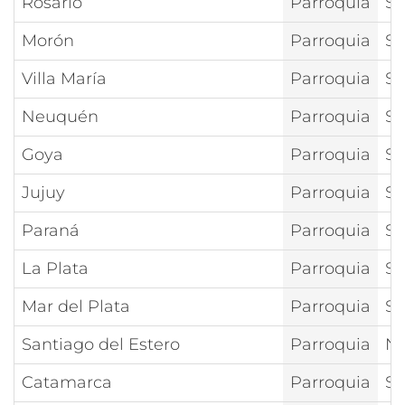
Rosario
Parroquia
Sa
Morón
Parroquia
Sa
Villa María
Parroquia
Sa
Neuquén
Parroquia
Sa
Goya
Parroquia
Sa
Jujuy
Parroquia
Sa
Paraná
Parroquia
Sa
La Plata
Parroquia
Sa
Mar del Plata
Parroquia
Sa
Santiago del Estero
Parroquia
Nt
Catamarca
Parroquia
Sa