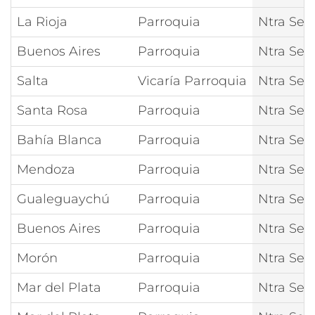
La Rioja
Parroquia
Ntra Señ
Buenos Aires
Parroquia
Ntra Señ
Salta
Vicaría Parroquia
Ntra Señ
Santa Rosa
Parroquia
Ntra Señ
Bahía Blanca
Parroquia
Ntra Señ
Mendoza
Parroquia
Ntra Señ
Gualeguaychú
Parroquia
Ntra Señ
Buenos Aires
Parroquia
Ntra Señ
Morón
Parroquia
Ntra Señ
Mar del Plata
Parroquia
Ntra Señ