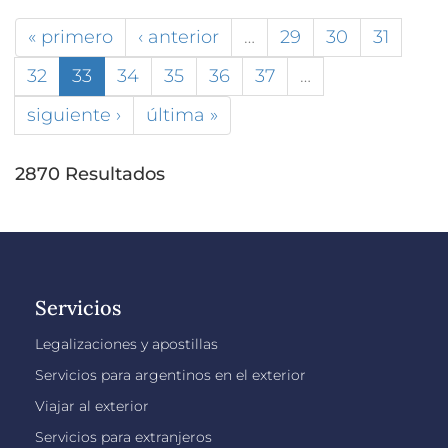
« primero
‹ anterior
…
29
30
31
32
33
34
35
36
37
…
siguiente ›
última »
2870 Resultados
Servicios
Legalizaciones y apostillas
Servicios para argentinos en el exterior
Viajar al exterior
Servicios para extranjeros