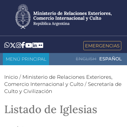
Pasar
al
contenido
principal
LinkedIn
Flickr
Whatsapp
Twitter
Instagram
Facebook
YouTube
EMERGENCIAS
MENÚ PRINCIPAL
ENGLISH
ESPAÑOL
Inicio
/
Ministerio de Relaciones Exteriores,
Comercio Internacional y Culto
/
Secretaría de
Culto y Civilización
Listado de Iglesias