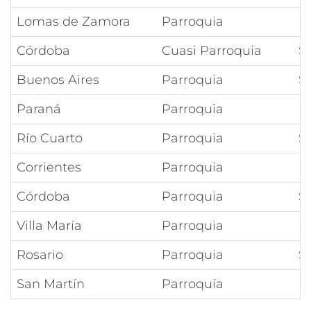
Lomas de Zamora
Parroquia
N
Córdoba
Cuasi Parroquia
S
Buenos Aires
Parroquia
S
Paraná
Parroquia
N
Río Cuarto
Parroquia
S
Corrientes
Parroquia
N
Córdoba
Parroquia
S
Villa María
Parroquia
I
Rosario
Parroquia
S
San Martín
Parroquía
N