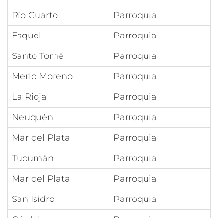
Río Cuarto
Parroquia
S
Esquel
Parroquia
I
Santo Tomé
Parroquia
S
Merlo Moreno
Parroquia
S
La Rioja
Parroquia
P
Neuquén
Parroquia
S
Mar del Plata
Parroquia
S
Tucumán
Parroquia
L
Mar del Plata
Parroquia
N
San Isidro
Parroquia
Es