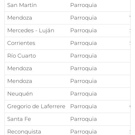
San Martín
Parroquia
N
Mendoza
Parroquia
V
Mercedes - Luján
Parroquia
S
Corrientes
Parroquia
S
Río Cuarto
Parroquia
N
Mendoza
Parroquia
N
Mendoza
Parroquia
N
Neuquén
Parroquia
M
Gregorio de Laferrere
Parroquia
C
Santa Fe
Parroquia
N
Reconquista
Parroquia
S