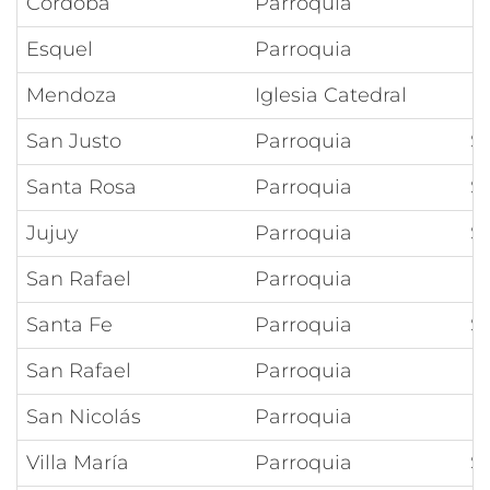
Córdoba
Parroquia
Nt
Esquel
Parroquia
L
Mendoza
Iglesia Catedral
N
San Justo
Parroquia
S
Santa Rosa
Parroquia
S
Jujuy
Parroquia
S
San Rafael
Parroquia
N
Santa Fe
Parroquia
S
San Rafael
Parroquia
N
San Nicolás
Parroquia
N
Villa María
Parroquia
S