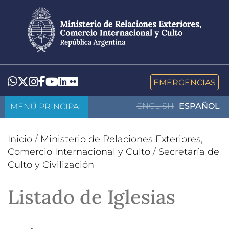
Pasar
al
contenido
principal
LinkedIn
Flickr
Whatsapp
Twitter
Instagram
Facebook
YouTube
EMERGENCIAS
MENÚ PRINCIPAL
ENGLISH
ESPAÑOL
Inicio
/
Ministerio de Relaciones Exteriores,
Comercio Internacional y Culto
/
Secretaría de
Culto y Civilización
Listado de Iglesias