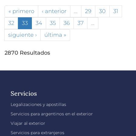
« primero
‹ anterior
…
29
30
31
32
33
34
35
36
37
…
siguiente ›
última »
2870 Resultados
Servicios
Legalizaciones y apostillas
Servicios para argentinos en el exterior
Viajar al exterior
Servicios para extranjeros