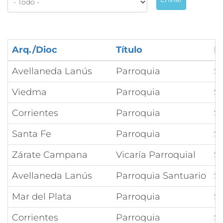
Arq./Dioc
Título
N
Avellaneda Lanús
Parroquia
S
Viedma
Parroquia
S
Corrientes
Parroquia
S
Santa Fe
Parroquia
S
Zárate Campana
Vicaría Parroquial
S
Avellaneda Lanús
Parroquia Santuario
S
Mar del Plata
Parroquia
S
Corrientes
Parroquia
S