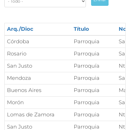
Arq./Dioc
Título
Nom
Córdoba
Parroquia
San
Rosario
Parroquia
Sant
San Justo
Parroquía
Ntra
Mendoza
Parroquia
San 
Buenos Aires
Parroquia
Mar
Morón
Parroquia
Sant
Lomas de Zamora
Parroquia
Ntr
San Justo
Parroquia
Ntra