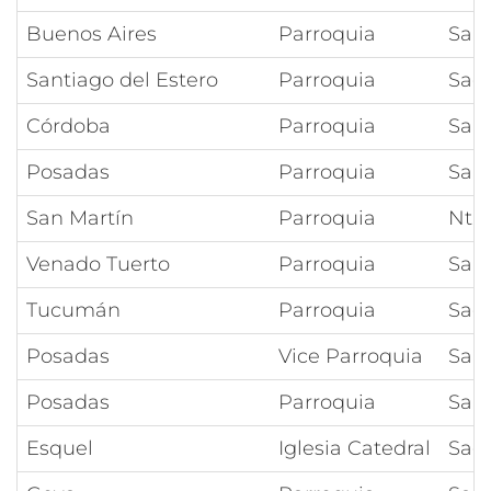
Buenos Aires
Parroquia
San
Santiago del Estero
Parroquia
Sag
Córdoba
Parroquia
Sant
Posadas
Parroquia
San
San Martín
Parroquia
Ntra
Venado Tuerto
Parroquia
San
Tucumán
Parroquia
Sag
Posadas
Vice Parroquia
Sant
Posadas
Parroquia
San
Esquel
Iglesia Catedral
Sag