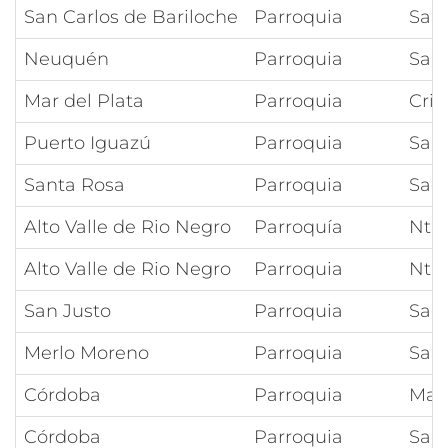
San Carlos de Bariloche
Parroquia
San
Neuquén
Parroquia
San
Mar del Plata
Parroquia
Cris
Puerto Iguazú
Parroquia
San
Santa Rosa
Parroquia
Sag
Alto Valle de Rio Negro
Parroquía
Ntra
Alto Valle de Rio Negro
Parroquia
Ntra
San Justo
Parroquia
Sag
Merlo Moreno
Parroquia
San 
Córdoba
Parroquia
Marí
Córdoba
Parroquia
Sant