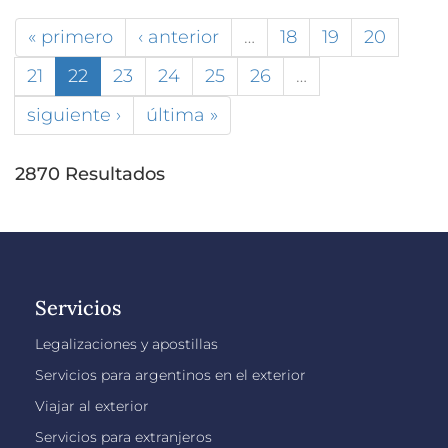
« primero
‹ anterior
…
18
19
20
21
22
23
24
25
26
…
siguiente ›
última »
2870 Resultados
Servicios
Legalizaciones y apostillas
Servicios para argentinos en el exterior
Viajar al exterior
Servicios para extranjeros