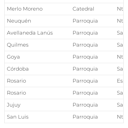
Merlo Moreno
Catedral
Ntra
Neuquén
Parroquia
Ntra
Avellaneda Lanús
Parroquia
San 
Quilmes
Parroquia
San
Goya
Parroquia
Ntra
Córdoba
Parroquia
San 
Rosario
Parroquia
Espí
Rosario
Parroquia
San
Jujuy
Parroquia
Sag
San Luis
Parroquia
Ntra