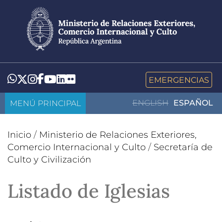
Pasar
al
contenido
principal
LinkedIn
Flickr
Whatsapp
Twitter
Instagram
Facebook
YouTube
EMERGENCIAS
MENÚ PRINCIPAL
ENGLISH
ESPAÑOL
Inicio
/
Ministerio de Relaciones Exteriores,
Comercio Internacional y Culto
/
Secretaría de
Culto y Civilización
Listado de Iglesias