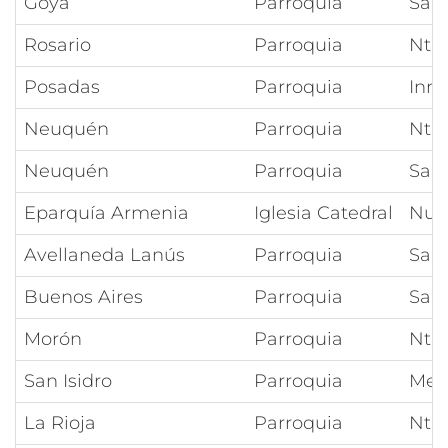
Goya
Parroquia
San
Rosario
Parroquia
Ntra
Posadas
Parroquia
Inm
Neuquén
Parroquia
Ntra
Neuquén
Parroquia
San
Eparquía Armenia
Iglesia Catedral
Nue
Avellaneda Lanús
Parroquia
Sant
Buenos Aires
Parroquia
San
Morón
Parroquia
Ntra
San Isidro
Parroquia
Meda
La Rioja
Parroquia
Ntra