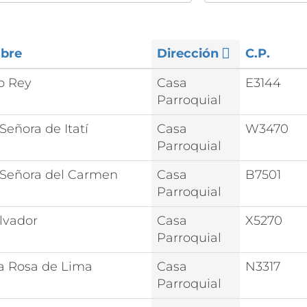
bre
Dirección
C.P.
to Rey
Casa
E3144
Parroquial
Señora de Itatí
Casa
W3470
Parroquial
 Señora del Carmen
Casa
B7501
Parroquial
alvador
Casa
X5270
Parroquial
a Rosa de Lima
Casa
N3317
Parroquial