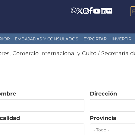
LinkedIn
Flickr
Whatsapp
Twitter
Instagram
Facebook
YouTube
RIOR
EMBAJADAS Y CONSULADOS
EXPORTAR
INVERTIR
ores, Comercio Internacional y Culto
/
Secretaría d
ombre
Dirección
calidad
Provincia