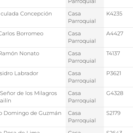
Parroquial
culada Concepción
Casa
K4235
Parroquial
Carlos Borromeo
Casa
A4427
Parroquial
Ramón Nonato
Casa
T4137
Parroquial
Isidro Labrador
Casa
P3621
Parroquial
 Señor de los Milagros
Casa
G4328
ailín
Parroquial
o Domingo de Guzmán
Casa
S2179
Parroquial