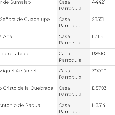
r de Sumalao
Casa
A4421
Parroquial
 Señora de Guadalupe
Casa
S3551
Parroquial
a Ana
Casa
E3114
Parroquial
Isidro Labrador
Casa
R8510
Parroquial
Miguel Arcángel
Casa
Z9030
Parroquial
o Cristo de la Quebrada
Casa
D5703
Parroquial
Antonio de Padua
Casa
H3514
Parroquial