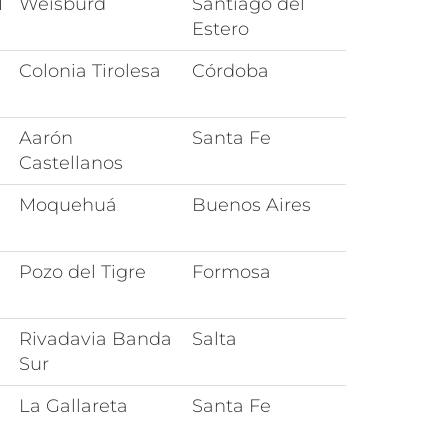
M
Weisburd
Santiago del
Estero
Colonia Tirolesa
Córdoba
Aarón
Santa Fe
Castellanos
Moquehuá
Buenos Aires
Pozo del Tigre
Formosa
Rivadavia Banda
Salta
Sur
La Gallareta
Santa Fe