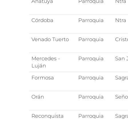
Añatuya
Parroquia
Ntra
Córdoba
Parroquia
Ntra
Venado Tuerto
Parroquia
Cris
Mercedes -
Parroquia
San 
Luján
Formosa
Parroquia
Sagr
Orán
Parroquia
Seño
Reconquista
Parroquia
Sagr