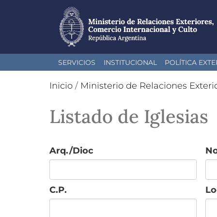
Pasar
SERVICIOS
INSTITUCIONAL
POLÍTICA EXTE
al
contenido
Inicio
/
Ministerio de Relaciones Exteri
principal
Listado de Iglesias
Arq./Dioc
N
C.P.
Lo