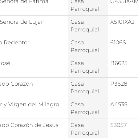
 Señora de Fátima
Casa
G4351XA
Parroquial
 Señora de Luján
Casa
X5101XAJ
Parroquial
to Redentor
Casa
6106S
Parroquial
José
Casa
B6625
Parroquial
ado Corazón
Casa
P3628
Parroquial
r y Virgen del Milagro
Casa
A4535
Parroquial
ado Corazón de Jesús
Casa
S3057
Parroquial