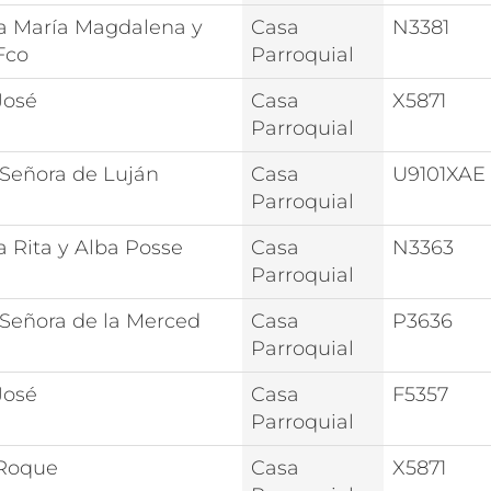
a María Magdalena y
Casa
N3381
Fco
Parroquial
José
Casa
X5871
Parroquial
 Señora de Luján
Casa
U9101XAE
Parroquial
a Rita y Alba Posse
Casa
N3363
Parroquial
 Señora de la Merced
Casa
P3636
Parroquial
José
Casa
F5357
Parroquial
Roque
Casa
X5871