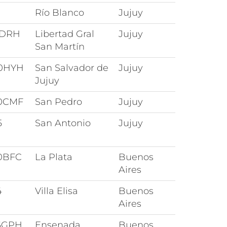
Río Blanco
Jujuy
2DRH
Libertad Gral
Jujuy
San Martín
0HYH
San Salvador de
Jujuy
Jujuy
0CMF
San Pedro
Jujuy
5
San Antonio
Jujuy
0BFC
La Plata
Buenos
Aires
4
Villa Elisa
Buenos
Aires
6GPH
Ensenada
Buenos