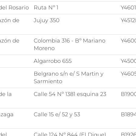
del Rosario
Ruta Nº 1
Y4601
azón de
Jujuy 350
Y451
azón de
Colombia 316 - Bº Mariano
Y460
Moreno
Algarrobo 655
Y450
Belgrano s/n e/ S Martin y
Y460
Sarmiento
de la
Calle 54 Nº 1381 esquina 23
B190
nzaga
Calle 15 e/ 52 y 53
B189
del
Calle 124 Nº 844 (El Dique)
B192