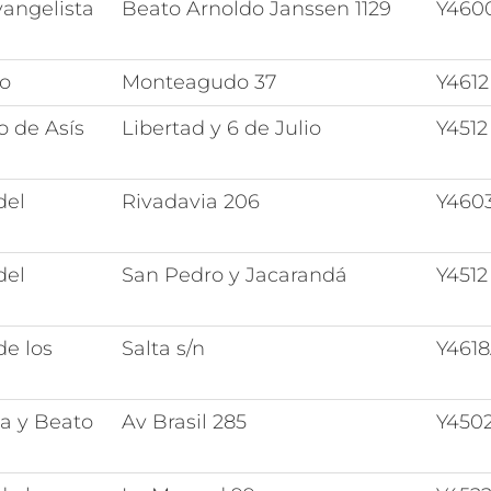
angelista
Beato Arnoldo Janssen 1129
Y460
to
Monteagudo 37
Y4612
o de Asís
Libertad y 6 de Julio
Y4512
del
Rivadavia 206
Y460
del
San Pedro y Jacarandá
Y4512
de los
Salta s/n
Y461
ta y Beato
Av Brasil 285
Y450