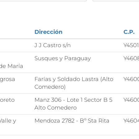
Dirección
C.P.
J J Castro s/n
Y450
Susques y Paraguay
Y460
de María
agrosa
Farías y Soldado Lastra (Alto
Y460
Comedero)
Loreto
Manz 306 - Lote 1 Sector B 5
Y460
Alto Comedero
Valle y
Mendoza 2782 - Bº Sta Rita
Y460