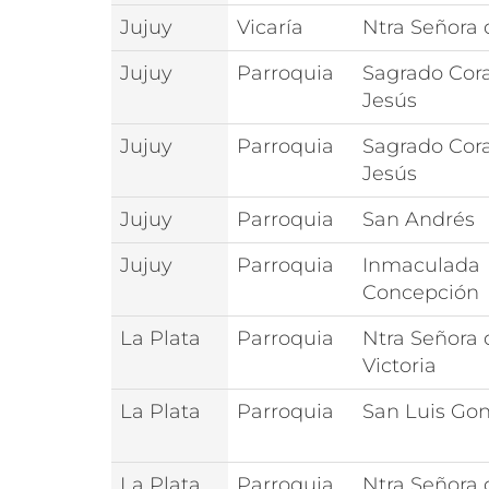
Jujuy
Vicaría
Ntra Señora 
Jujuy
Parroquia
Sagrado Cor
Jesús
Jujuy
Parroquia
Sagrado Cor
Jesús
Jujuy
Parroquia
San Andrés
Jujuy
Parroquia
Inmaculada
Concepción
La Plata
Parroquia
Ntra Señora 
Victoria
La Plata
Parroquia
San Luis Go
La Plata
Parroquia
Ntra Señora 