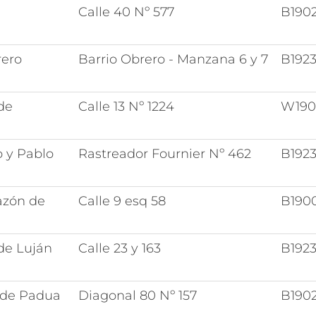
Calle 40 Nº 577
B19
rero
Barrio Obrero - Manzana 6 y 7
B192
de
Calle 13 Nº 1224
W190
 y Pablo
Rastreador Fournier Nº 462
B192
azón de
Calle 9 esq 58
B190
de Luján
Calle 23 y 163
B192
 de Padua
Diagonal 80 Nº 157
B190