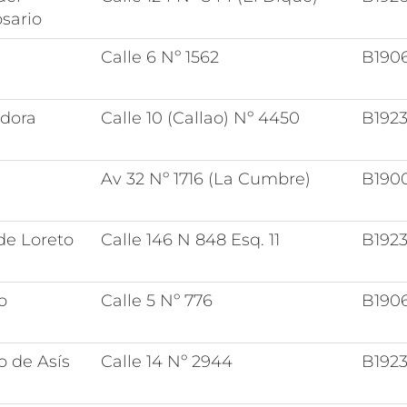
sario
Calle 6 Nº 1562
B190
adora
Calle 10 (Callao) Nº 4450
B192
Av 32 Nº 1716 (La Cumbre)
B190
de Loreto
Calle 146 N 848 Esq. 11
B192
o
Calle 5 Nº 776
B190
o de Asís
Calle 14 Nº 2944
B192