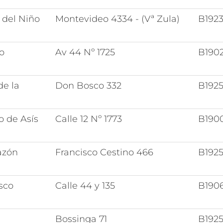
 del Niño
Montevideo 4334 - (Vª Zula)
B192
o
Av 44 Nº 1725
B190
de la
Don Bosco 332
B192
o de Asís
Calle 12 Nº 1773
B190
azón
Francisco Cestino 466
B192
sco
Calle 44 y 135
B190
Bossinga 71
B192