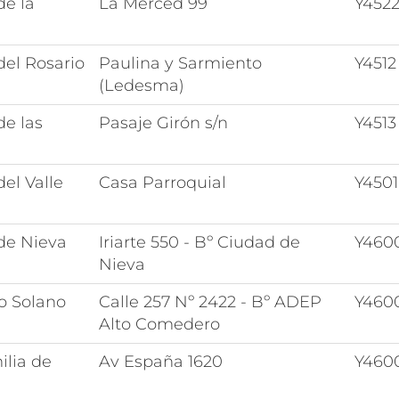
de la
La Merced 99
Y452
del Rosario
Paulina y Sarmiento
Y4512
(Ledesma)
de las
Pasaje Girón s/n
Y4513
el Valle
Casa Parroquial
Y4501
de Nieva
Iriarte 550 - Bº Ciudad de
Y460
Nieva
o Solano
Calle 257 Nº 2422 - Bº ADEP
Y460
Alto Comedero
lia de
Av España 1620
Y460