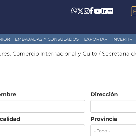
LinkedIn
Flickr
Whatsapp
Twitter
Instagram
Facebook
YouTube
RIOR
EMBAJADAS Y CONSULADOS
EXPORTAR
INVERTIR
ores, Comercio Internacional y Culto
/
Secretaría d
ombre
Dirección
calidad
Provincia