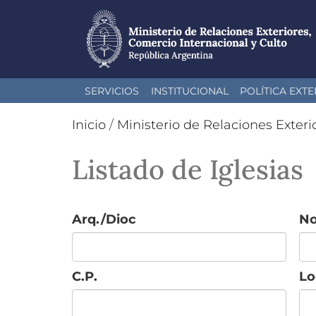
Pasar
SERVICIOS
INSTITUCIONAL
POLÍTICA EXTE
al
contenido
Inicio
/
Ministerio de Relaciones Exteri
principal
Listado de Iglesias
Arq./Dioc
N
C.P.
Lo