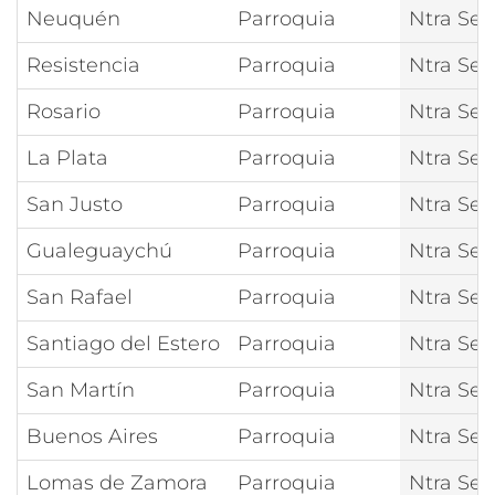
Neuquén
Parroquia
Ntra Señ
Resistencia
Parroquia
Ntra Señ
Rosario
Parroquia
Ntra Señ
La Plata
Parroquia
Ntra Señ
San Justo
Parroquia
Ntra Señ
Gualeguaychú
Parroquia
Ntra Señ
San Rafael
Parroquia
Ntra Señ
Santiago del Estero
Parroquia
Ntra Señ
San Martín
Parroquia
Ntra Señ
Buenos Aires
Parroquia
Ntra Señ
Lomas de Zamora
Parroquia
Ntra Señ