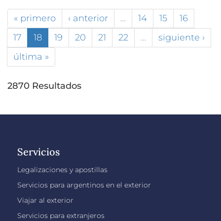
« primero
‹ anterior
…
14
15
16
17
18
19
20
21
22
…
siguiente ›
última »
2870 Resultados
Servicios
Legalizaciones y apostillas
Servicios para argentinos en el exterior
Viajar al exterior
Servicios para extranjeros