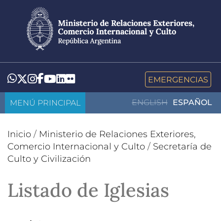
Pasar
al
contenido
principal
LinkedIn
Flickr
Whatsapp
Twitter
Instagram
Facebook
YouTube
EMERGENCIAS
MENÚ PRINCIPAL
ENGLISH
ESPAÑOL
Inicio
/
Ministerio de Relaciones Exteriores,
Comercio Internacional y Culto
/
Secretaría de
Culto y Civilización
Listado de Iglesias