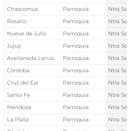
Chascomús
Parroquia
Ntra Señ
Rosario
Parroquia
Ntra Señ
Nueve de Julio
Parroquia
Ntra Señ
Jujuy
Parroquia
Ntra Señ
Avellaneda Lanús
Parroquia
Ntra Señ
Córdoba
Parroquia
Ntra Señ
Cruz del Eje
Parroquia
Ntra Señ
Santa Fe
Parroquia
Ntra Señ
Mendoza
Parroquia
Ntra Señ
La Plata
Parroquia
Ntra Señ