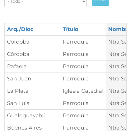
Arq./Dioc
Título
Nombre
Córdoba
Parroquia
Ntra Se
Córdoba
Parroquia
Ntra Señ
Rafaela
Parroquia
Ntra Señ
San Juan
Parroquia
Ntra Señ
La Plata
Iglesia Catedral
Ntra Señ
San Luis
Parroquia
Ntra Señ
Gualeguaychú
Parroquia
Ntra Señ
Buenos Aires
Parroquia
Ntra Señ