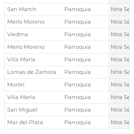
San Martín
Parroquia
Ntra Señ
Merlo Moreno
Parroquia
Ntra Señ
Viedma
Parroquia
Ntra Señ
Merlo Moreno
Parroquia
Ntra Señ
Villa María
Parroquia
Ntra Señ
Lomas de Zamora
Parroquía
Ntra Señ
Morón
Parroquia
Ntra Señ
Villa María
Parroquia
Ntra Señ
San Miguel
Parroquia
Ntra Señ
Mar del Plata
Parroquia
Ntra Señ