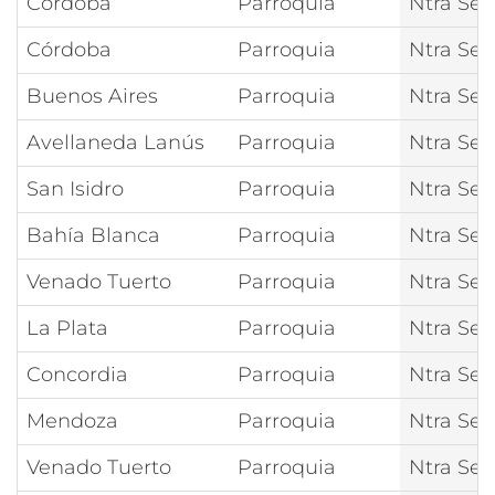
Córdoba
Parroquia
Ntra Señ
Córdoba
Parroquia
Ntra Señ
Buenos Aires
Parroquia
Ntra Señ
Avellaneda Lanús
Parroquia
Ntra Señ
San Isidro
Parroquia
Ntra Señ
Bahía Blanca
Parroquia
Ntra Señ
Venado Tuerto
Parroquia
Ntra Señ
La Plata
Parroquia
Ntra Señ
Concordia
Parroquia
Ntra Señ
Mendoza
Parroquia
Ntra Señ
Venado Tuerto
Parroquia
Ntra Señ