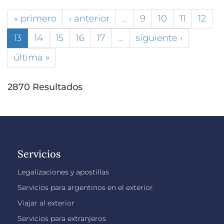
« primero
‹ anterior
…
9
10
11
12
13
14
15
16
17
…
siguiente ›
última »
2870 Resultados
Servicios
Legalizaciones y apostillas
Servicios para argentinos en el exterior
Viajar al exterior
Servicios para extranjeros