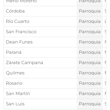
Merlo Moreno
Parroquia
Nt
Córdoba
Parroquia
Sa
Río Cuarto
Parroquia
La
San Francisco
Parroquia
Sa
Dean Funes
Parroquia
Nt
Paraná
Parroquia
Nt
Zárate Campana
Parroquia
Nt
Quilmes
Parroquia
Nt
Rosario
Parroquia
Sa
San Martín
Parroquia
Nt
San Luis
Parroquia
Sa