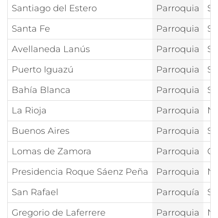
Santiago del Estero
Parroquia
Sa
Santa Fe
Parroquia
Sa
Avellaneda Lanús
Parroquia
Sa
Puerto Iguazú
Parroquia
Sa
Bahía Blanca
Parroquia
Sa
La Rioja
Parroquia
Nt
Buenos Aires
Parroquia
Sa
Lomas de Zamora
Parroquia
Cr
Presidencia Roque Sáenz Peña
Parroquia
Nt
San Rafael
Parroquía
Sa
Gregorio de Laferrere
Parroquia
Nt