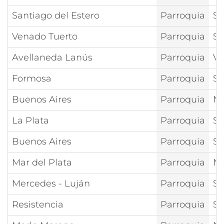
Santiago del Estero
Parroquia
Sa
Venado Tuerto
Parroquia
Sa
Avellaneda Lanús
Parroquia
Vi
Formosa
Parroquia
Sa
Buenos Aires
Parroquia
Na
La Plata
Parroquia
Sa
Buenos Aires
Parroquia
Sa
Mar del Plata
Parroquia
Nt
Mercedes - Luján
Parroquia
Sa
Resistencia
Parroquia
Sa