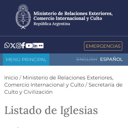
Pasar
al
contenido
principal
LinkedIn
Flickr
Whatsapp
Twitter
Instagram
Facebook
YouTube
EMERGENCIAS
MENÚ PRINCIPAL
ENGLISH
ESPAÑOL
Inicio
/
Ministerio de Relaciones Exteriores,
Comercio Internacional y Culto
/
Secretaría de
Culto y Civilización
Listado de Iglesias