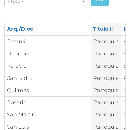
Arq./Dioc
Título
N
Paraná
Parroquia
Vi
Neuquén
Parroquia
Sa
Rafaela
Parroquia
Sa
San Isidro
Parroquia
Pu
Quilmes
Parroquia
Nt
Rosario
Parroquia
Sa
San Martín
Parroquia
Nt
San Luis
Parroquia
Je