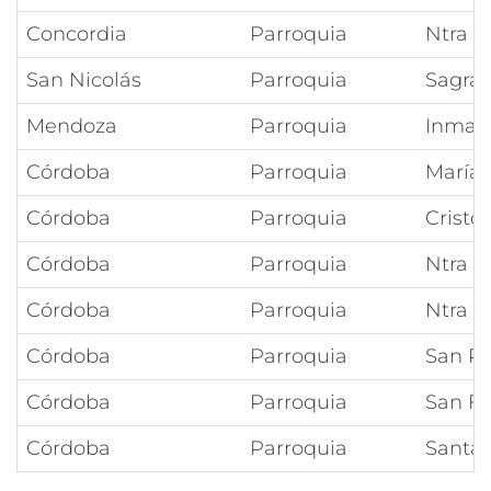
Concordia
Parroquia
Ntra S
San Nicolás
Parroquia
Sagrad
Mendoza
Parroquia
Inmacu
Córdoba
Parroquia
María 
Córdoba
Parroquia
Cristo
Córdoba
Parroquia
Ntra S
Córdoba
Parroquia
Ntra S
Córdoba
Parroquia
San Pe
Córdoba
Parroquia
San Fr
Córdoba
Parroquia
Santa 