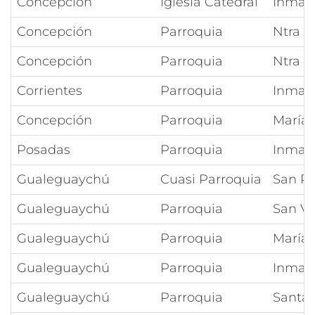
Concepción
Iglesia Catedral
Inmac
Concepción
Parroquia
Ntra S
Concepción
Parroquia
Ntra S
Corrientes
Parroquia
Inmac
Concepción
Parroquia
María 
Posadas
Parroquia
Inmac
Gualeguaychú
Cuasi Parroquia
San R
Gualeguaychú
Parroquia
San Vi
Gualeguaychú
Parroquia
María 
Gualeguaychú
Parroquia
Inmac
Gualeguaychú
Parroquia
Santa 