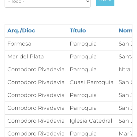
Arq./Dioc
Título
Nomb
Formosa
Parroquia
San Jo
Mar del Plata
Parroquia
Santa 
Comodoro Rivadavia
Parroquia
Ntra S
Comodoro Rivadavia
Cuasi Parroquia
San C
Comodoro Rivadavia
Parroquia
San Jo
Comodoro Rivadavia
Parroquia
San Ju
Comodoro Rivadavia
Iglesia Catedral
San J
Comodoro Rivadavia
Parroquia
María 