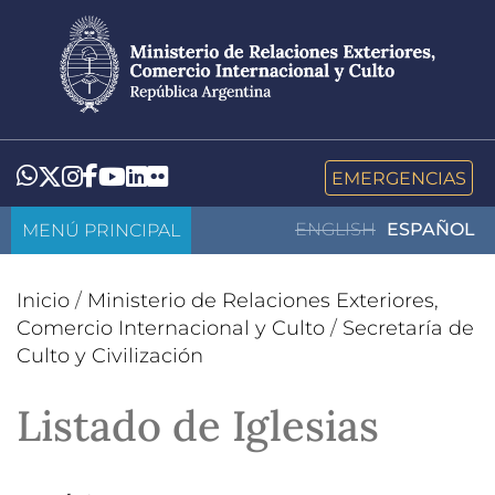
Pasar
al
contenido
principal
LinkedIn
Flickr
Whatsapp
Twitter
Instagram
Facebook
YouTube
EMERGENCIAS
MENÚ PRINCIPAL
ENGLISH
ESPAÑOL
Inicio
/
Ministerio de Relaciones Exteriores,
Comercio Internacional y Culto
/
Secretaría de
Culto y Civilización
Listado de Iglesias