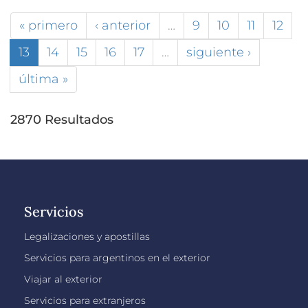
« primero
‹ anterior
…
9
10
11
12
13
14
15
16
17
…
siguiente ›
última »
2870 Resultados
Servicios
Legalizaciones y apostillas
Servicios para argentinos en el exterior
Viajar al exterior
Servicios para extranjeros