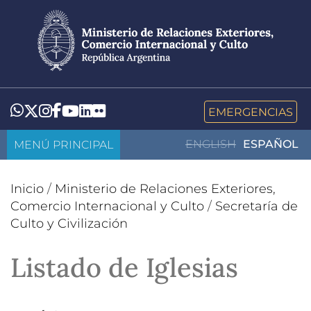
Pasar
al
contenido
principal
LinkedIn
Flickr
Whatsapp
Twitter
Instagram
Facebook
YouTube
EMERGENCIAS
MENÚ PRINCIPAL
ENGLISH
ESPAÑOL
Inicio
/
Ministerio de Relaciones Exteriores,
Comercio Internacional y Culto
/
Secretaría de
Culto y Civilización
Listado de Iglesias