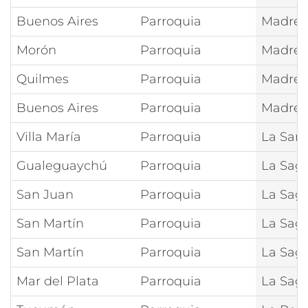
Buenos Aires
Parroquia
Madre 
Morón
Parroquia
Madre 
Quilmes
Parroquia
Madre 
Buenos Aires
Parroquia
Madre 
Villa María
Parroquia
La Sant
Gualeguaychú
Parroquia
La Sagr
San Juan
Parroquia
La Sagr
San Martín
Parroquia
La Sagr
San Martín
Parroquia
La Sagr
Mar del Plata
Parroquia
La Sagr