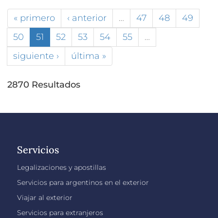
« primero
‹ anterior
…
47
48
49
50
51
52
53
54
55
…
siguiente ›
última »
2870 Resultados
Servicios
Legalizaciones y apostillas
Servicios para argentinos en el exterior
Viajar al exterior
Servicios para extranjeros