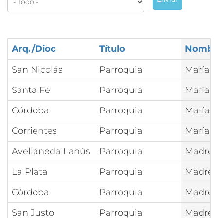
Arq./Dioc
Título
Nombr
San Nicolás
Parroquia
María A
Santa Fe
Parroquia
María A
Córdoba
Parroquia
María A
Corrientes
Parroquia
María A
Avellaneda Lanús
Parroquia
Madre d
La Plata
Parroquia
Madre d
Córdoba
Parroquia
Madre d
San Justo
Parroquia
Madre 