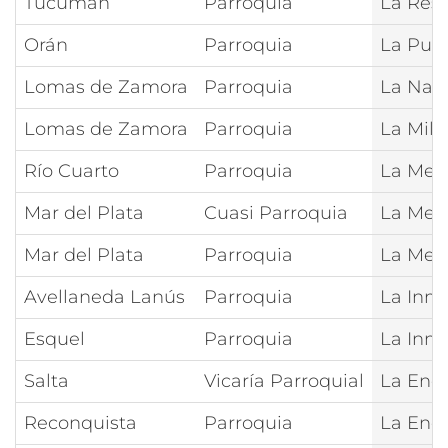
Tucumán
Parroquia
La Resu
Orán
Parroquia
La Pur
Lomas de Zamora
Parroquia
La Nati
Lomas de Zamora
Parroquia
La Mila
Río Cuarto
Parroquia
La Meda
Mar del Plata
Cuasi Parroquia
La Meda
Mar del Plata
Parroquia
La Meda
Avellaneda Lanús
Parroquia
La Inma
Esquel
Parroquia
La Inm
Salta
Vicaría Parroquial
La Enca
Reconquista
Parroquia
La Enca