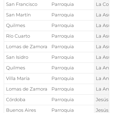
San Francisco
Parroquia
La Con
San Martín
Parroquia
La Asu
Quilmes
Parroquia
La Asun
Río Cuarto
Parroquia
La Asun
Lomas de Zamora
Parroquia
La Asun
San Isidro
Parroquia
La Asun
Quilmes
Parroquia
La Anun
Villa María
Parroquia
La Anu
Lomas de Zamora
Parroquia
La Anu
Córdoba
Parroquia
Jesús y
Buenos Aires
Parroquia
Jesús S