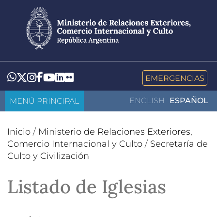
Pasar
al
contenido
principal
LinkedIn
Flickr
Whatsapp
Twitter
Instagram
Facebook
YouTube
EMERGENCIAS
MENÚ PRINCIPAL
ENGLISH
ESPAÑOL
Inicio
/
Ministerio de Relaciones Exteriores,
Comercio Internacional y Culto
/
Secretaría de
Culto y Civilización
Listado de Iglesias