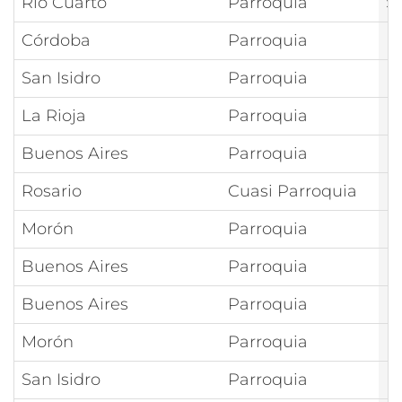
Río Cuarto
Parroquia
S
Córdoba
Parroquia
R
San Isidro
Parroquia
R
La Rioja
Parroquia
R
Buenos Aires
Parroquia
R
Rosario
Cuasi Parroquia
R
Morón
Parroquia
R
Buenos Aires
Parroquia
R
Buenos Aires
Parroquia
P
Morón
Parroquia
P
San Isidro
Parroquia
P