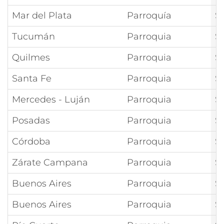
Mar del Plata
Parroquía
S
Tucumán
Parroquia
S
Quilmes
Parroquia
S
Santa Fe
Parroquia
S
Mercedes - Luján
Parroquia
S
Posadas
Parroquia
S
Córdoba
Parroquia
S
Zárate Campana
Parroquia
S
Buenos Aires
Parroquia
S
Buenos Aires
Parroquia
S