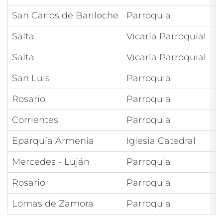
San Carlos de Bariloche
Parroquia
N
Salta
Vicaría Parroquial
N
Salta
Vicaría Parroquial
N
San Luis
Parroquia
N
Rosario
Parroquia
N
Corrientes
Parroquia
N
Eparquía Armenia
Iglesia Catedral
N
Mercedes - Luján
Parroquia
N
Rosario
Parroquia
N
Lomas de Zamora
Parroquia
N