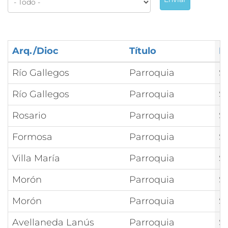
Arq./Dioc
Título
N
Río Gallegos
Parroquia
S
Río Gallegos
Parroquia
S
Rosario
Parroquia
S
Formosa
Parroquia
S
Villa María
Parroquia
S
Morón
Parroquia
S
Morón
Parroquia
S
Avellaneda Lanús
Parroquia
S