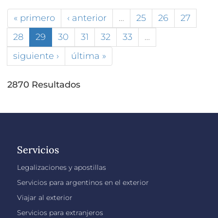
« primero
‹ anterior
…
25
26
27
28
29
30
31
32
33
…
siguiente ›
última »
2870 Resultados
Servicios
Legalizaciones y apostillas
Servicios para argentinos en el exterior
Viajar al exterior
Servicios para extranjeros