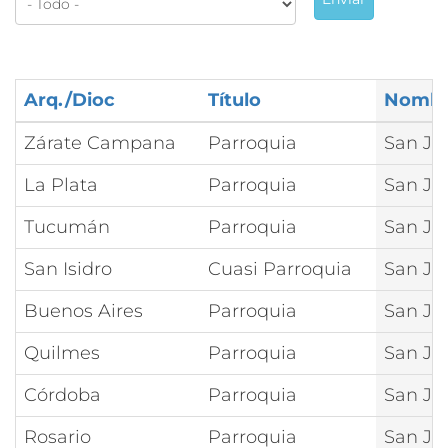
Arq./Dioc
Título
Nomb
Zárate Campana
Parroquia
San Ju
La Plata
Parroquia
San Ju
Tucumán
Parroquia
San Ju
San Isidro
Cuasi Parroquia
San Ju
Buenos Aires
Parroquia
San Ju
Quilmes
Parroquia
San Ju
Córdoba
Parroquia
San Ju
Rosario
Parroquia
San Ju