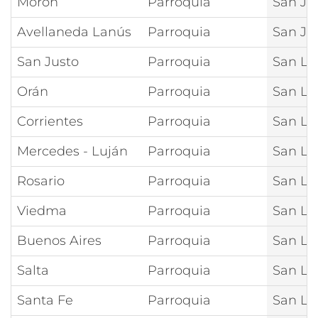
Morón
Parroquia
San Ju
Avellaneda Lanús
Parroquia
San Ju
San Justo
Parroquia
San Le
Orán
Parroquia
San Lo
Corrientes
Parroquia
San Lo
Mercedes - Luján
Parroquia
San Lo
Rosario
Parroquia
San Lo
Viedma
Parroquia
San Lo
Buenos Aires
Parroquia
San Lo
Salta
Parroquia
San Lo
Santa Fe
Parroquia
San Lo