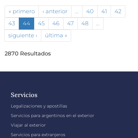
« primero
‹ anterior
…
40
41
42
43
44
45
46
47
48
…
siguiente ›
última »
2870 Resultados
Servicios
Legalizaciones y apostillas
Servicios para argentinos en el exterior
Viajar al exterior
Servicios para extranjeros