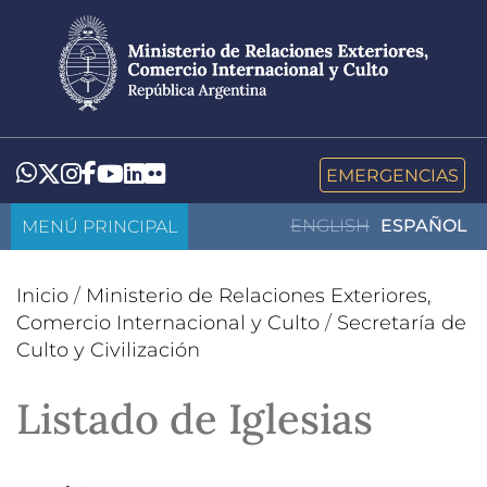
Pasar
al
contenido
principal
LinkedIn
Flickr
Whatsapp
Twitter
Instagram
Facebook
YouTube
EMERGENCIAS
MENÚ PRINCIPAL
ENGLISH
ESPAÑOL
Inicio
/
Ministerio de Relaciones Exteriores,
Comercio Internacional y Culto
/
Secretaría de
Culto y Civilización
Listado de Iglesias