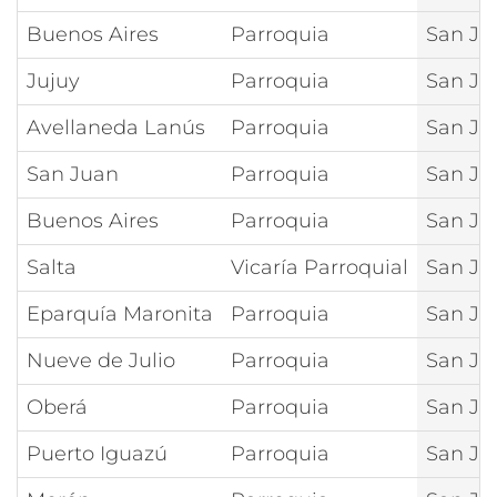
Buenos Aires
Parroquia
San Ju
Jujuy
Parroquia
San Ju
Avellaneda Lanús
Parroquia
San Ju
San Juan
Parroquia
San Ju
Buenos Aires
Parroquia
San Ju
Salta
Vicaría Parroquial
San Ju
Eparquía Maronita
Parroquia
San Ju
Nueve de Julio
Parroquia
San J
Oberá
Parroquia
San Ju
Puerto Iguazú
Parroquia
San Jua