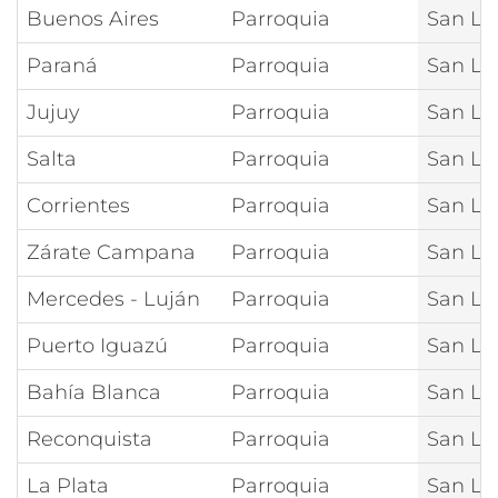
Buenos Aires
Parroquia
San Lu
Paraná
Parroquia
San Lu
Jujuy
Parroquia
San Lu
Salta
Parroquia
San Lui
Corrientes
Parroquia
San Lu
Zárate Campana
Parroquia
San Lu
Mercedes - Luján
Parroquia
San Lu
Puerto Iguazú
Parroquia
San Lu
Bahía Blanca
Parroquia
San Lu
Reconquista
Parroquia
San Lu
La Plata
Parroquia
San Lu