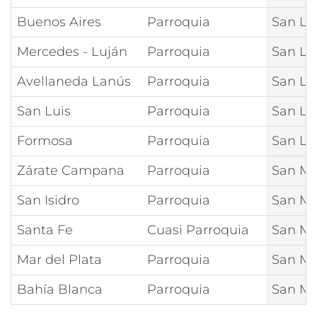
Buenos Aires
Parroquia
San Lu
Mercedes - Luján
Parroquia
San Lu
Avellaneda Lanús
Parroquia
San Lu
San Luis
Parroquia
San Lu
Formosa
Parroquia
San Lu
Zárate Campana
Parroquia
San Ma
San Isidro
Parroquia
San Ma
Santa Fe
Cuasi Parroquia
San Ma
Mar del Plata
Parroquia
San Ma
Bahía Blanca
Parroquia
San Ma