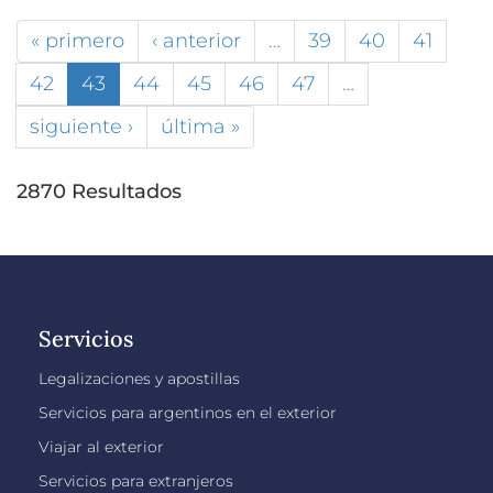
« primero
‹ anterior
…
39
40
41
42
43
44
45
46
47
…
siguiente ›
última »
2870 Resultados
Servicios
Legalizaciones y apostillas
Servicios para argentinos en el exterior
Viajar al exterior
Servicios para extranjeros