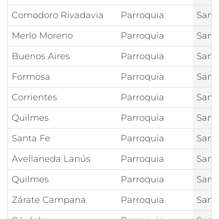
Comodoro Rivadavia
Parroquia
San 
Merlo Moreno
Parroquia
San 
Buenos Aires
Parroquia
San 
Formosa
Parroquia
San 
Corrientes
Parroquia
San 
Quilmes
Parroquia
San 
Santa Fe
Parroquia
San 
Avellaneda Lanús
Parroquia
San 
Quilmes
Parroquia
San 
Zárate Campana
Parroquia
San 