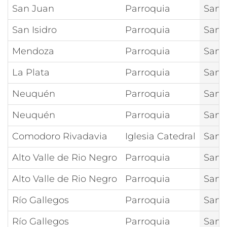
San Juan
Parroquia
San 
San Isidro
Parroquia
San 
Mendoza
Parroquia
San 
La Plata
Parroquia
San 
Neuquén
Parroquia
San 
Neuquén
Parroquia
San 
Comodoro Rivadavia
Iglesia Catedral
San 
Alto Valle de Rio Negro
Parroquia
San 
Alto Valle de Rio Negro
Parroquia
San 
Río Gallegos
Parroquia
San 
Río Gallegos
Parroquia
San 