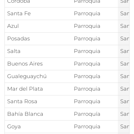
Córdoba
Parroquia
San 
Santa Fe
Parroquia
San 
Azul
Parroquia
San 
Posadas
Parroquia
San 
Salta
Parroquia
San 
Buenos Aires
Parroquia
San 
Gualeguaychú
Parroquía
San J
Mar del Plata
Parroquia
San J
Santa Rosa
Parroquia
San 
Bahía Blanca
Parroquía
San 
Goya
Parroquia
San 