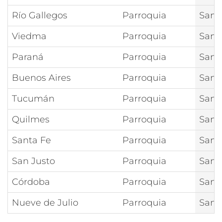
Río Gallegos
Parroquia
San 
Viedma
Parroquia
San 
Paraná
Parroquia
San 
Buenos Aires
Parroquia
San 
Tucumán
Parroquia
San 
Quilmes
Parroquia
San 
Santa Fe
Parroquia
San 
San Justo
Parroquia
San 
Córdoba
Parroquia
San 
Nueve de Julio
Parroquia
San 