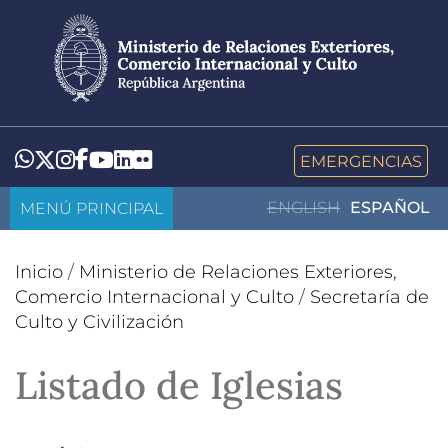
Pasar
al
contenido
principal
LinkedIn
Flickr
Whatsapp
Twitter
Instagram
Facebook
YouTube
EMERGENCIAS
MENÚ PRINCIPAL
ENGLISH
ESPAÑOL
Inicio
/
Ministerio de Relaciones Exteriores,
Comercio Internacional y Culto
/
Secretaría de
Culto y Civilización
Listado de Iglesias