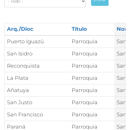
Arq./Dioc
Título
Nom
Puerto Iguazú
Parroquia
San 
San Isidro
Parroquia
San 
Reconquista
Parroquia
San 
La Plata
Parroquia
San 
Añatuya
Parroquia
San 
San Justo
Parroquia
San 
San Francisco
Parroquia
San 
Paraná
Parroquia
San 