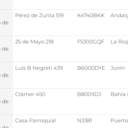
Pérez de Zurita 519
K4740BKK
Andal
o de
25 de Mayo 218
F5300GQF
La Rio
o de
Luis B Negreti 439
B6000DYE
Junín
o de
Crámer 450
B8001IDJ
Bahía 
o de
Casa Parroquial
N3381
Puerto
o de