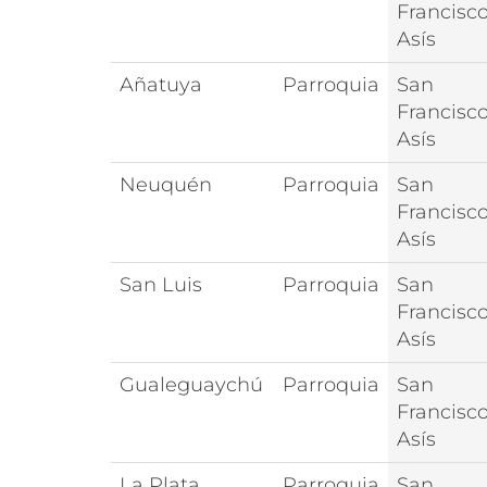
Francisc
Asís
Añatuya
Parroquia
San
Francisc
Asís
Neuquén
Parroquia
San
Francisc
Asís
San Luis
Parroquia
San
Francisc
Asís
Gualeguaychú
Parroquia
San
Francisc
Asís
La Plata
Parroquia
San