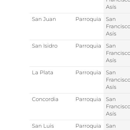
Asís
San Juan
Parroquia
San
Francisc
Asís
San Isidro
Parroquia
San
Francisc
Asís
La Plata
Parroquia
San
Francisc
Asís
Concordia
Parroquia
San
Francisc
Asís
San Luis
Parroquia
San