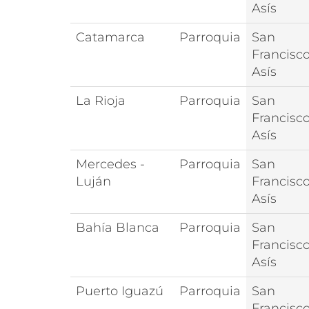
Asís
Catamarca
Parroquia
San
Francisc
Asís
La Rioja
Parroquia
San
Francisc
Asís
Mercedes -
Parroquia
San
Luján
Francisc
Asís
Bahía Blanca
Parroquia
San
Francisc
Asís
Puerto Iguazú
Parroquia
San
Francisc