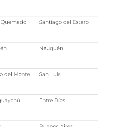
 Quemado
Santiago del Estero
én
Neuquén
o del Monte
San Luis
guaychú
Entre Ríos
o
Buenos Aires