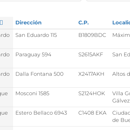
Dirección
C.P.
Locali
ardo
San Eduardo 115
B1809BDC
Máxim
ardo
Paraguay 594
S2615AKF
San E
ardo
Dalla Fontana 500
X2417AKH
Altos 
que
Mosconi 1585
S2124HOK
Villa 
Gálvez
que
Estero Bellaco 6943
C1408 EKA
Ciuda
de Bue