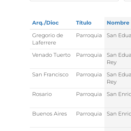
Arq./Dioc
Título
Nombre
Gregorio de
Parroquia
San Edu
Laferrere
Venado Tuerto
Parroquia
San Edu
Rey
San Francisco
Parroquia
San Edu
Rey
Rosario
Parroquia
San Enri
Buenos Aires
Parroquia
San Enri