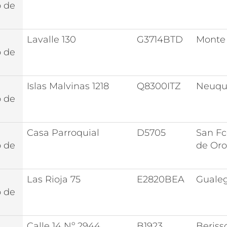
o de
Lavalle 130
G3714BTD
Monte
o de
Islas Malvinas 1218
Q8300ITZ
Neuqu
o de
Casa Parroquial
D5705
San Fc
o de
de Oro
Las Rioja 75
E2820BEA
Guale
o de
Calle 14 Nº 2944
B1923
Beriss