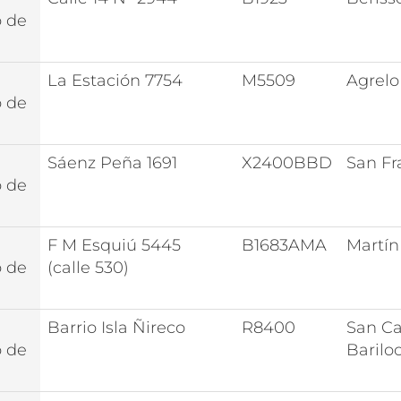
o de
La Estación 7754
M5509
Agrelo
o de
Sáenz Peña 1691
X2400BBD
San Fr
o de
F M Esquiú 5445
B1683AMA
Martín
o de
(calle 530)
Barrio Isla Ñireco
R8400
San Ca
o de
Barilo