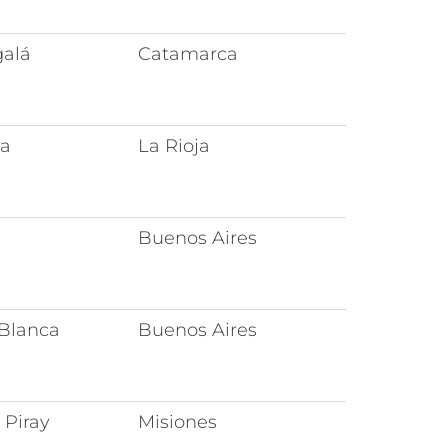
galá
Catamarca
ja
La Rioja
Buenos Aires
Blanca
Buenos Aires
 Piray
Misiones