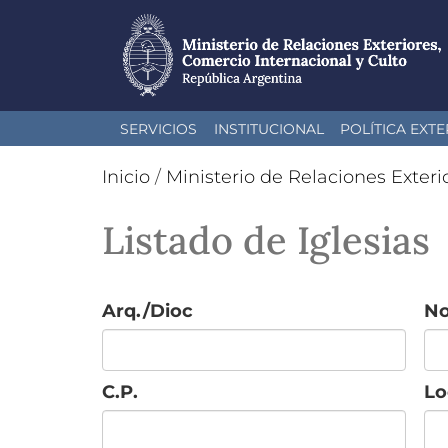
Pasar
SERVICIOS
INSTITUCIONAL
POLÍTICA EXTE
al
contenido
Inicio
/
Ministerio de Relaciones Exteri
principal
Listado de Iglesias
Arq./Dioc
N
C.P.
Lo