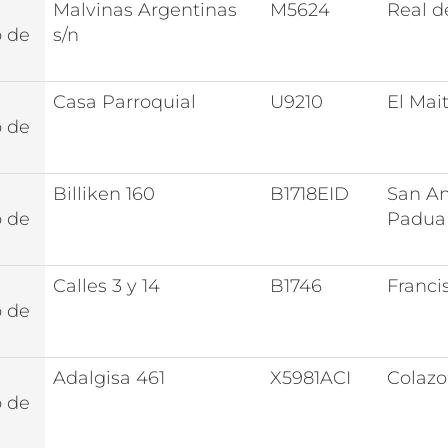
Malvinas Argentinas
M5624
Real d
o de
s/n
Casa Parroquial
U9210
El Mai
o de
Billiken 160
B1718EID
San An
o de
Padua
Calles 3 y 14
B1746
Franci
o de
Adalgisa 461
X5981ACI
Colazo
o de