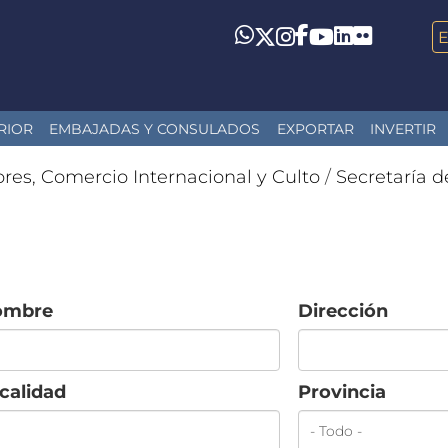
LinkedIn
Flickr
Whatsapp
Twitter
Instagram
Facebook
YouTube
RIOR
EMBAJADAS Y CONSULADOS
EXPORTAR
INVERTIR
ores, Comercio Internacional y Culto
/
Secretaría d
ombre
Dirección
calidad
Provincia