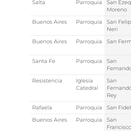
Salta
Parroquia
San Ezeq
Moreno
Buenos Aires
Parroquia
San Feli
Neri
Buenos Aires
Parroquia
San Fer
Santa Fe
Parroquia
San
Fernand
Resistencia
Iglesia
San
Catedral
Fernand
Rey
Rafaela
Parroquia
San Fidel
Buenos Aires
Parroquia
San
Francisc