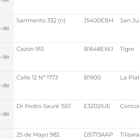
Sarmiento 332 (n)
J5400EBH
San J
o de
Cazón 913
B1648EWJ
Tigre
o de
Calle 12 Nº 1773
B1900
La Pla
o de
Dr Pedro Sauré 1551
E3202IUE
Conco
o de
25 de Mayo 982
D5773AAP
Tilisar