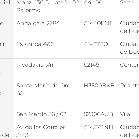
uiel
Manz 436 D Lote 1 - Bº
A4400
Salta
Palermo I
pe
Andalgalá 2284
C1440ENT
Ciuda
de Bue
mín
Estomba 466
C1427COL
Ciuda
de Bue
Rivadavia s/n
S2148
Cente
o
Santa María de Oro
H3500BKB
Resist
o
60
San Martín 56 / 62
S2306AUB
Vila
Av de los Corrales
C1437GNN
Ciuda
o de
3510
de Bue