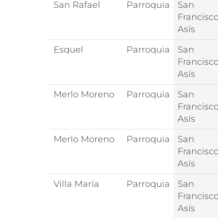
San Rafael
Parroquia
San
Francisc
Asís
Esquel
Parroquia
San
Francisc
Asís
Merlo Moreno
Parroquia
San
Francisc
Asís
Merlo Moreno
Parroquia
San
Francisc
Asís
Villa María
Parroquia
San
Francisc
Asís