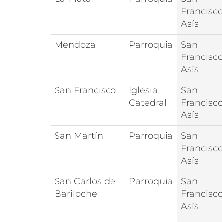
Francisc
Asís
Mendoza
Parroquia
San
Francisc
Asís
San Francisco
Iglesia
San
Catedral
Francisc
Asís
San Martín
Parroquia
San
Francisc
Asís
San Carlos de
Parroquia
San
Bariloche
Francisc
Asís