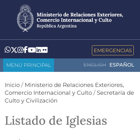
Pasar
al
contenido
principal
LinkedIn
Flickr
Whatsapp
Twitter
Instagram
Facebook
YouTube
EMERGENCIAS
MENÚ PRINCIPAL
ENGLISH
ESPAÑOL
Inicio
/
Ministerio de Relaciones Exteriores,
Comercio Internacional y Culto
/
Secretaría de
Culto y Civilización
Listado de Iglesias