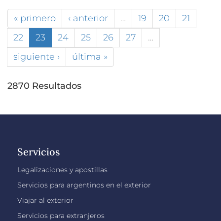
« primero
‹ anterior
…
19
20
21
22
23
24
25
26
27
…
siguiente ›
última »
2870 Resultados
Servicios
Legalizaciones y apostillas
Servicios para argentinos en el exterior
Viajar al exterior
Servicios para extranjeros