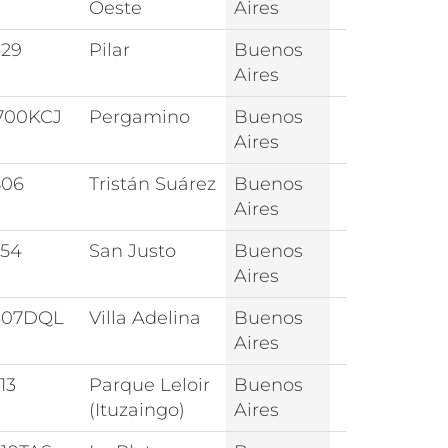
Oeste
Aires
629
Pilar
Buenos
Aires
700KCJ
Pergamino
Buenos
Aires
806
Tristán Suárez
Buenos
Aires
754
San Justo
Buenos
Aires
607DQL
Villa Adelina
Buenos
Aires
13
Parque Leloir
Buenos
(Ituzaingo)
Aires