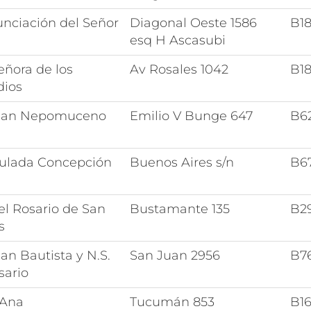
nciación del Señor
Diagonal Oeste 1586
B1
esq H Ascasubi
eñora de los
Av Rosales 1042
B1
ios
uan Nepomuceno
Emilio V Bunge 647
B6
ulada Concepción
Buenos Aires s/n
B6
el Rosario de San
Bustamante 135
B2
s
an Bautista y N.S.
San Juan 2956
B7
sario
 Ana
Tucumán 853
B1