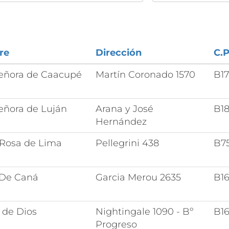
re
Dirección
C.P
Señora de Caacupé
Martín Coronado 1570
B1
eñora de Luján
Arana y José
B1
Hernández
 Rosa de Lima
Pellegrini 438
B7
 De Caná
Garcia Merou 2635
B1
 de Dios
Nightingale 1090 - Bº
B1
Progreso