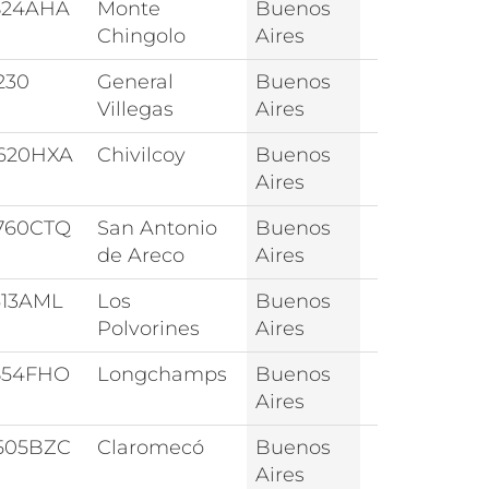
824AHA
Monte
Buenos
Chingolo
Aires
230
General
Buenos
Villegas
Aires
620HXA
Chivilcoy
Buenos
Aires
760CTQ
San Antonio
Buenos
de Areco
Aires
613AML
Los
Buenos
Polvorines
Aires
854FHO
Longchamps
Buenos
Aires
505BZC
Claromecó
Buenos
Aires