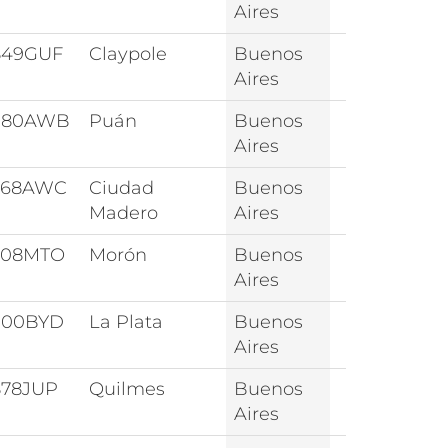
Aires
849GUF
Claypole
Buenos
Aires
180AWB
Puán
Buenos
Aires
768AWC
Ciudad
Buenos
Madero
Aires
708MTO
Morón
Buenos
Aires
900BYD
La Plata
Buenos
Aires
878JUP
Quilmes
Buenos
Aires