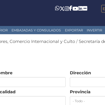
LinkedIn
Flickr
Whatsapp
Twitter
Instagram
Facebook
YouTube
RIOR
EMBAJADAS Y CONSULADOS
EXPORTAR
INVERTIR
ores, Comercio Internacional y Culto
/
Secretaría d
ombre
Dirección
calidad
Provincia