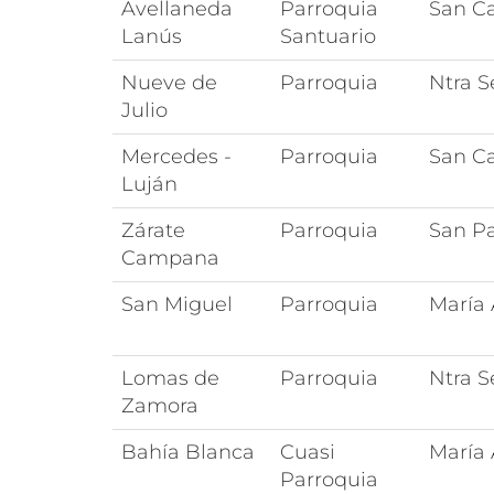
Avellaneda
Parroquia
San C
Lanús
Santuario
Nueve de
Parroquia
Ntra 
Julio
Mercedes -
Parroquia
San C
Luján
Zárate
Parroquia
San Pa
Campana
San Miguel
Parroquia
María 
Lomas de
Parroquia
Ntra S
Zamora
Bahía Blanca
Cuasi
María 
Parroquia