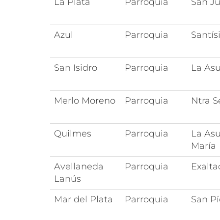
La Plata
Parroquia
San Ju
Azul
Parroquia
Santí
San Isidro
Parroquia
La Asu
Merlo Moreno
Parroquia
Ntra S
Quilmes
Parroquia
La Asu
María
Avellaneda
Parroquia
Exalta
Lanús
Mar del Plata
Parroquia
San Pí