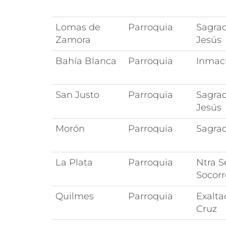
Lomas de
Parroquia
Sagra
Zamora
Jesús
Bahía Blanca
Parroquia
Inmac
San Justo
Parroquia
Sagra
Jesús
Morón
Parroquia
Sagrad
La Plata
Parroquia
Ntra S
Socorr
Quilmes
Parroquia
Exalta
Cruz