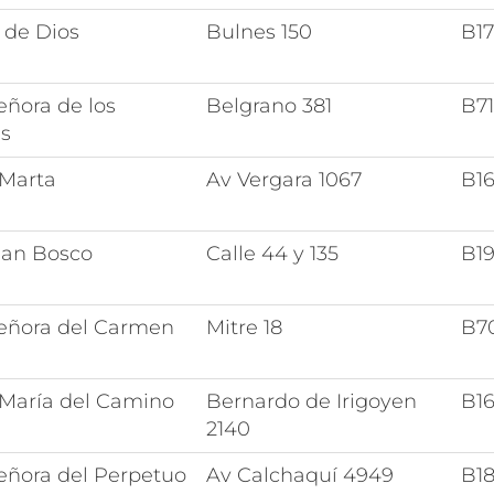
 de Dios
Bulnes 150
B1
eñora de los
Belgrano 381
B7
es
 Marta
Av Vergara 1067
B1
uan Bosco
Calle 44 y 135
B1
Señora del Carmen
Mitre 18
B7
 María del Camino
Bernardo de Irigoyen
B1
2140
eñora del Perpetuo
Av Calchaquí 4949
B1