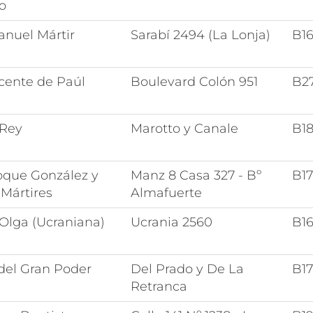
o
nuel Mártir
Sarabí 2494 (La Lonja)
B1
cente de Paúl
Boulevard Colón 951
B2
 Rey
Marotto y Canale
B1
oque González y
Manz 8 Casa 327 - Bº
B1
Mártires
Almafuerte
Olga (Ucraniana)
Ucrania 2560
B1
del Gran Poder
Del Prado y De La
B17
Retranca