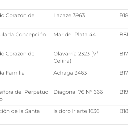
do Corazón de
Lacaze 3963
B1
ulada Concepción
Mar del Plata 44
B8
do Corazón de
Olavarría 2323 (Vª
B1
Celina)
a Familia
Achaga 3463
B1
eñora del Perpetuo
Diagonal 76 Nº 666
B1
o
ción de la Santa
Isidoro Iriarte 1636
B1