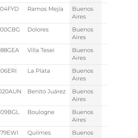
704FYD
Ramos Mejía
Buenos
Aires
100CBG
Dolores
Buenos
Aires
688GEA
Villa Tesei
Buenos
Aires
906ERI
La Plata
Buenos
Aires
020AUN
Benito Juárez
Buenos
Aires
609BGL
Boulogne
Buenos
Aires
879EWI
Quilmes
Buenos