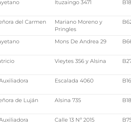
ayetano
Ituzaingo 3471
B1
Señora del Carmen
Mariano Moreno y
B6
Pringles
ayetano
Mons De Andrea 29
B6
tricio
Vieytes 356 y Alsina
B2
Auxiliadora
Escalada 4060
B1
eñora de Luján
Alsina 735
B1
Auxiliadora
Calle 13 Nº 2015
B7