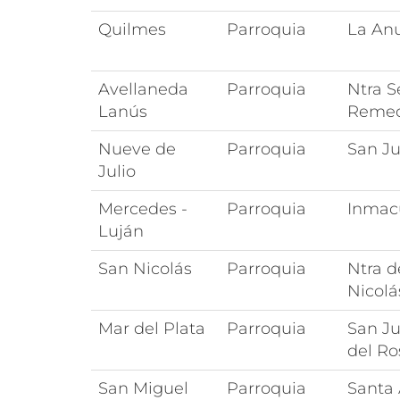
Quilmes
Parroquia
La Anu
Avellaneda
Parroquia
Ntra S
Lanús
Remed
Nueve de
Parroquia
San J
Julio
Mercedes -
Parroquia
Inmac
Luján
San Nicolás
Parroquia
Ntra d
Nicolá
Mar del Plata
Parroquia
San Ju
del Ro
San Miguel
Parroquia
Santa