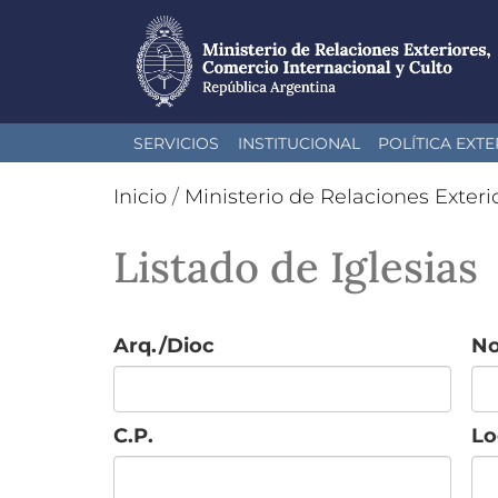
Pasar
SERVICIOS
INSTITUCIONAL
POLÍTICA EXTE
al
contenido
Inicio
/
Ministerio de Relaciones Exteri
principal
Listado de Iglesias
Arq./Dioc
N
C.P.
Lo