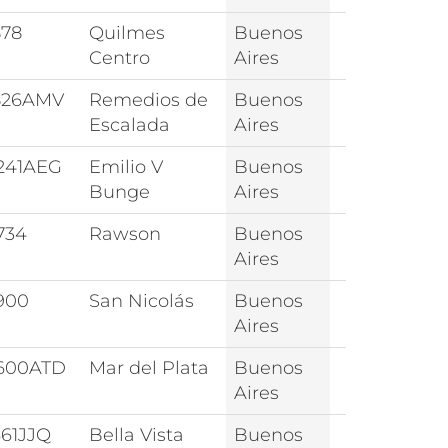
878
Quilmes
Buenos
Centro
Aires
826AMV
Remedios de
Buenos
Escalada
Aires
241AEG
Emilio V
Buenos
Bunge
Aires
734
Rawson
Buenos
Aires
900
San Nicolás
Buenos
Aires
600ATD
Mar del Plata
Buenos
Aires
661JJQ
Bella Vista
Buenos