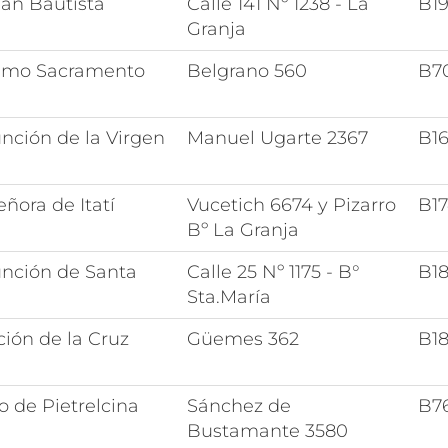
an Bautista
Calle 141 Nº 1238 - La
B1
Granja
simo Sacramento
Belgrano 560
B7
nción de la Virgen
Manuel Ugarte 2367
B1
eñora de Itatí
Vucetich 6674 y Pizarro
B1
Bº La Granja
nción de Santa
Calle 25 Nº 1175 - B°
B1
Sta.María
ción de la Cruz
Güemes 362
B1
o de Pietrelcina
Sánchez de
B7
Bustamante 3580