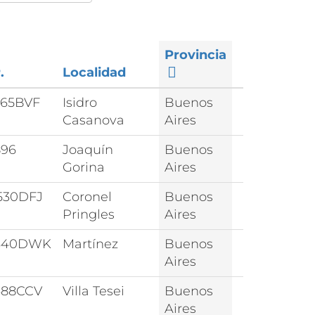
Provincia
.
Localidad
765BVF
Isidro
Buenos
Casanova
Aires
896
Joaquín
Buenos
Gorina
Aires
530DFJ
Coronel
Buenos
Pringles
Aires
640DWK
Martínez
Buenos
Aires
688CCV
Villa Tesei
Buenos
Aires