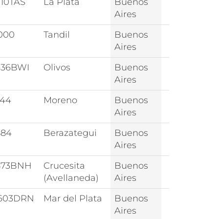
910TAS
La Plata
Buenos
Aires
000
Tandil
Buenos
Aires
636BWI
Olivos
Buenos
Aires
744
Moreno
Buenos
Aires
884
Berazategui
Buenos
Aires
873BNH
Crucesita
Buenos
(Avellaneda)
Aires
603DRN
Mar del Plata
Buenos
Aires